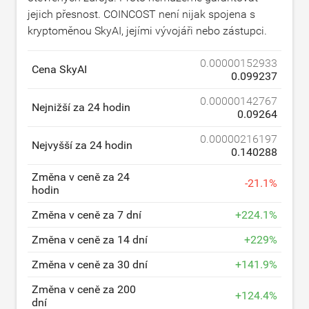
jejich přesnost. COINCOST není nijak spojena s
kryptoměnou SkyAI, jejími vývojáři nebo zástupci.
0.00000152933
Cena SkyAI
0.099237
0.00000142767
Nejnižší za 24 hodin
0.09264
0.00000216197
Nejvyšší za 24 hodin
0.140288
Změna v ceně za 24
-
21.1
%
hodin
Změna v ceně za 7 dní
+
224.1
%
Změna v ceně za 14 dní
+
229
%
Změna v ceně za 30 dní
+
141.9
%
Změna v ceně za 200
+
124.4
%
dní