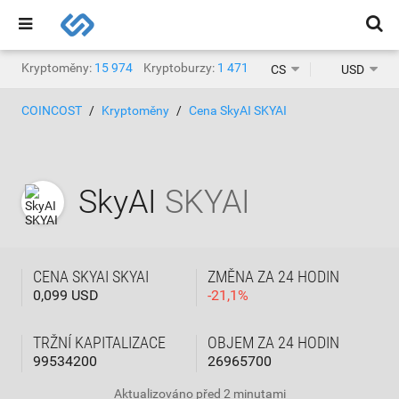
Kryptoměny:
15 974
Kryptoburzy:
1 471
CS
USD
COINCOST
Kryptoměny
Cena SkyAI SKYAI
SkyAI
SKYAI
CENA SKYAI SKYAI
ZMĚNA ZA 24 HODIN
0,099 USD
-
21,1
%
TRŽNÍ KAPITALIZACE
OBJEM ZA 24 HODIN
99534200
26965700
Aktualizováno
před 2 minutami