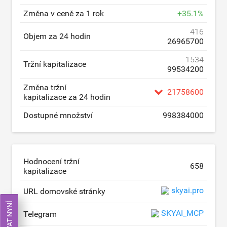
Změna v ceně za 1 rok
+
35.1
%
416
Objem za 24 hodin
26965700
1534
Tržní kapitalizace
99534200
Změna tržní
21758600
kapitalizace za 24 hodin
Dostupné množství
998384000
Hodnocení tržní
658
kapitalizace
skyai.pro
URL domovské stránky
SKYAI_MCP
Telegram