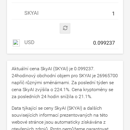
SKYAI
USD
Aktuální cena SkyAI (SKYAI) je
0.099237
.
24hodinový obchodní objem pro SKYAI je
26965700
napříč různými směnárnami. Za poslední týden se
cena SkyAI zvýšila o
224.1
%. Cena kryptoměny se
za posledních 24 hodin snížila o
21.1
%.
Data týkající se ceny SkyAI (SKYAI) a dalších
souvisejících informací prezentovaných na této
webové stránce jsou automaticky získávána z
otevřených zdrojů. Proto nemůžeme garantovat