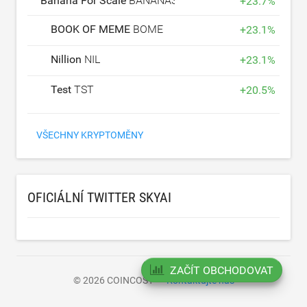
Banana For Scale
BANANAS31
+
23.7
%
BOOK OF MEME
BOME
+
23.1
%
Nillion
NIL
+
23.1
%
Test
TST
+
20.5
%
VŠECHNY KRYPTOMĚNY
OFICIÁLNÍ TWITTER SKYAI
ZAČÍT OBCHODOVAT
© 2026 COINCOST
Kontaktujte nás