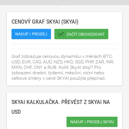
CENOVÝ GRAF SKYAI (SKYAI)
NÁKUP / PRODEJ
ZAČÍT OBCHODOVAT
Graf zobrazuje cenovou dynamiku v měnách BTC,
USD, EUR, CAD, AUD, NZD, HKD, SGD, PHP, ZAR, INR,
MXN, CHF, CNY a RUB. Kolik SkyAI stojí? Pro
zobrazení dnešní, týdenní, měsíční, roční nebo
celkové změny v ceně SKYAI použijte přepínač.
SKYAI KALKULAČKA. PŘEVÉST Z SKYAI NA
USD
NÁKUP / PRODEJ SKYAI