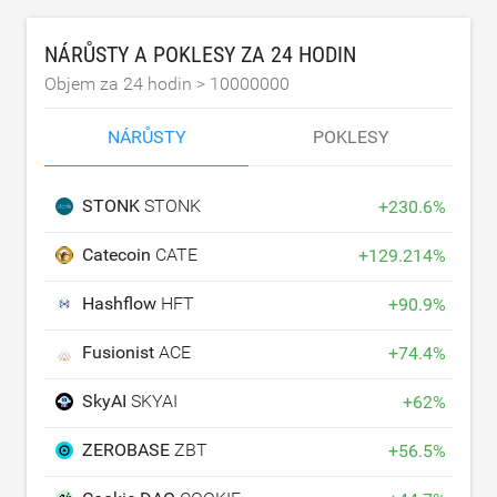
NÁRŮSTY A POKLESY ZA 24 HODIN
Objem za 24 hodin >
10000000
NÁRŮSTY
POKLESY
STONK
STONK
+
230.6
%
Catecoin
CATE
+
129.214
%
Hashflow
HFT
+
90.9
%
Fusionist
ACE
+
74.4
%
SkyAI
SKYAI
+
62
%
ZEROBASE
ZBT
+
56.5
%