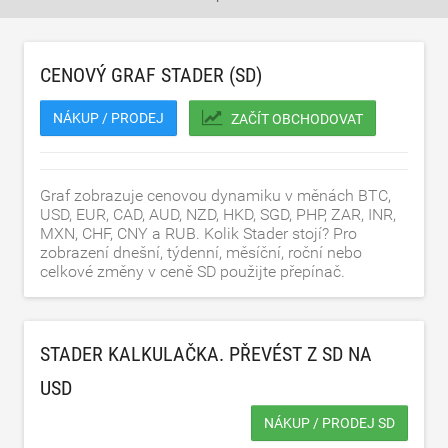
CENOVÝ GRAF STADER (SD)
NÁKUP / PRODEJ
ZAČÍT OBCHODOVAT
Graf zobrazuje cenovou dynamiku v měnách BTC,
USD, EUR, CAD, AUD, NZD, HKD, SGD, PHP, ZAR, INR,
MXN, CHF, CNY a RUB. Kolik Stader stojí? Pro
zobrazení dnešní, týdenní, měsíční, roční nebo
celkové změny v ceně SD použijte přepínač.
STADER KALKULAČKA. PŘEVÉST Z SD NA
USD
NÁKUP / PRODEJ SD