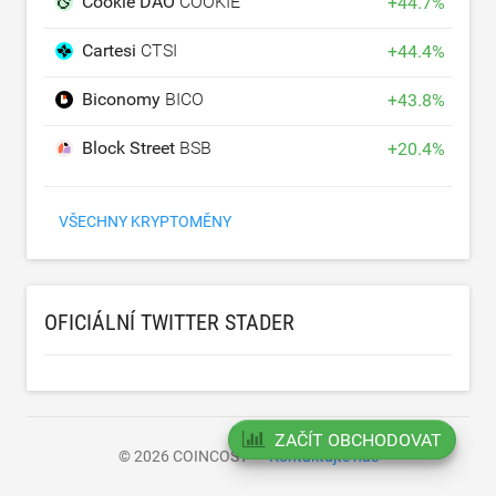
Cookie DAO
COOKIE
+
44.7
%
Cartesi
CTSI
+
44.4
%
Biconomy
BICO
+
43.8
%
Block Street
BSB
+
20.4
%
VŠECHNY KRYPTOMĚNY
OFICIÁLNÍ TWITTER STADER
ZAČÍT OBCHODOVAT
© 2026 COINCOST
Kontaktujte nás