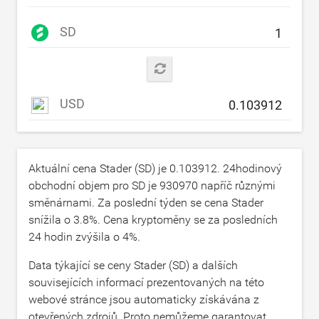
SD
USD
Aktuální cena Stader (SD) je
0.103912
. 24hodinový
obchodní objem pro SD je
930970
napříč různými
směnárnami. Za poslední týden se cena Stader
snížila o
3.8
%. Cena kryptoměny se za posledních
24 hodin zvýšila o
4
%.
Data týkající se ceny Stader (SD) a dalších
souvisejících informací prezentovaných na této
webové stránce jsou automaticky získávána z
otevřených zdrojů. Proto nemůžeme garantovat