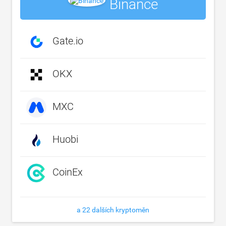
Binance
Gate.io
OKX
MXC
Huobi
CoinEx
a 22 dalších kryptoměn