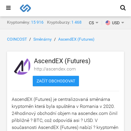
Kryptoměny:
15 916
Kryptoburzy:
1 468
CS
USD
COINCOST
Směnárny
AscendEX (Futures)
AscendEX (Futures)
http://ascendex.com
ZAČÍT OBCHODOVAT
AscendEX (Futures) je centralizovaná směnárna
kryptoměn která byla spuštěna v Romania v 2020.
24hodinový obchodní objem na ascendex.com činil
přibližně
? BTC
, což odpovídá asi
? USD
. V
současnosti AscendEX (Futures) nabízí ? kryptoměn