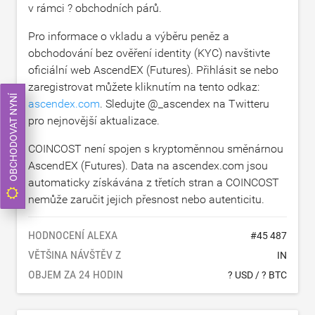
v rámci ? obchodních párů.
Pro informace o vkladu a výběru peněz a
obchodování bez ověření identity (KYC) navštivte
oficiální web AscendEX (Futures). Přihlásit se nebo
zaregistrovat můžete kliknutím na tento odkaz:
OBCHODOVAT NYNÍ
ascendex.com
. Sledujte @_ascendex na Twitteru
pro nejnovější aktualizace.
COINCOST není spojen s kryptoměnnou směnárnou
AscendEX (Futures). Data na ascendex.com jsou
automaticky získávána z třetích stran a COINCOST
nemůže zaručit jejich přesnost nebo autenticitu.
HODNOCENÍ ALEXA
#
45 487
VĚTŠINA NÁVŠTĚV Z
IN
OBJEM ZA 24 HODIN
? USD
/
? BTC