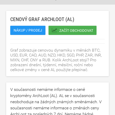
CENOVÝ GRAF ARCHLOOT (AL)
NÁKUP / PRODEJ
ZAČÍT OBCHODOVAT
Graf zobrazuje cenovou dynamiku v měnách BTC,
USD, EUR, CAD, AUD, NZD, HKD, SGD, PHP, ZAR, INR,
MXN, CHF, CNY a RUB. Kolik ArchLoot stojí? Pro
zobrazení dnešní, týdenní, měsíční, roční nebo
celkové změny v ceně AL použijte přepínač.
V současnosti nemáme informace o ceně
kryptoměny ArchLoot (AL). AL se v současnosti
neobchoduje na žádných známých směnárnách. V
současnosti nemáme informace o změnách ceny
ArchLoot za posledních 7 dní. Nemáme žádné