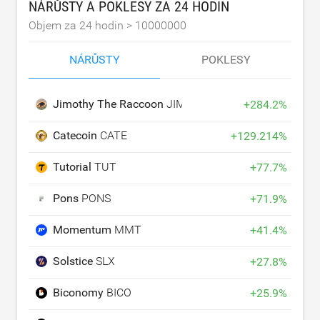
NÁRŮSTY A POKLESY ZA 24 HODIN
Objem za 24 hodin >
10000000
NÁRŮSTY
POKLESY
Jimothy The Raccoon
JIMOTHY
+
284.2
%
Catecoin
CATE
+
129.214
%
Tutorial
TUT
+
77.7
%
Pons
PONS
+
71.9
%
Momentum
MMT
+
41.4
%
Solstice
SLX
+
27.8
%
Biconomy
BICO
+
25.9
%