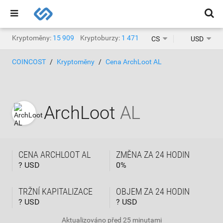
Kryptoměny:
15 909
Kryptoburzy:
1 471
CS
USD
COINCOST
Kryptoměny
Cena ArchLoot AL
ArchLoot
AL
CENA ARCHLOOT AL
ZMĚNA ZA 24 HODIN
? USD
0
%
TRŽNÍ KAPITALIZACE
OBJEM ZA 24 HODIN
? USD
? USD
Aktualizováno
před 25 minutami