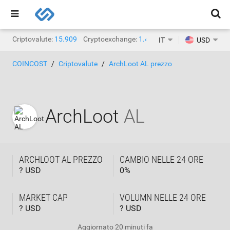
Criptovalute:
15.909
Cryptoexchange:
1.471
IT
USD
COINCOST
Criptovalute
ArchLoot AL prezzo
ArchLoot
AL
ARCHLOOT AL PREZZO
CAMBIO NELLE 24 ORE
? USD
0
%
MARKET CAP
VOLUMN NELLE 24 ORE
? USD
? USD
Aggiornato
20 minuti fa