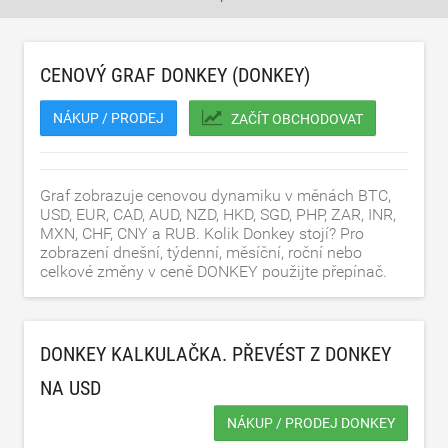
CENOVÝ GRAF DONKEY (DONKEY)
NÁKUP / PRODEJ
ZAČÍT OBCHODOVAT
Graf zobrazuje cenovou dynamiku v měnách BTC,
USD, EUR, CAD, AUD, NZD, HKD, SGD, PHP, ZAR, INR,
MXN, CHF, CNY a RUB. Kolik Donkey stojí? Pro
zobrazení dnešní, týdenní, měsíční, roční nebo
celkové změny v ceně DONKEY použijte přepínač.
DONKEY KALKULAČKA. PŘEVÉST Z DONKEY
NA
USD
NÁKUP / PRODEJ DONKEY