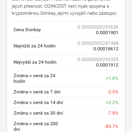
jejich přesnost. COINCOST není nijak spojena s
kryptoměnou Donkey, jejími vývojáři nebo zástupci.
0.00000000293636
Cena Donkey
0.0001901
0.00000000287488
Nejnižší za 24 hodin
0.00018612
0.00000000295335
Nejvyšší za 24 hodin
0.0001912
Změna v ceně za 24
+
1.6
%
hodin
Změna v ceně za 7 dní
-
2.5
%
Změna v ceně za 14 dní
+
2.2
%
Změna v ceně za 30 dní
-
7.8
%
Změna v ceně za 200
-
85.7
%
dní