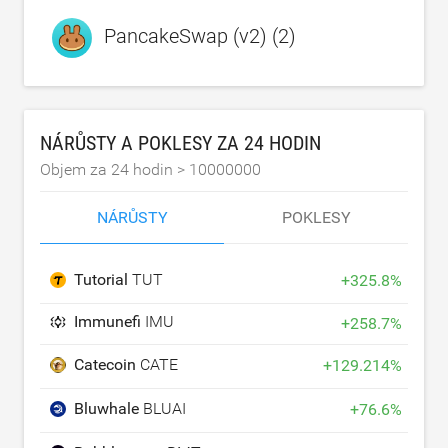
PancakeSwap (v2) (2)
NÁRŮSTY A POKLESY ZA 24 HODIN
Objem za 24 hodin >
10000000
NÁRŮSTY
POKLESY
Tutorial
TUT
+
325.8
%
Immunefi
IMU
+
258.7
%
Catecoin
CATE
+
129.214
%
Bluwhale
BLUAI
+
76.6
%