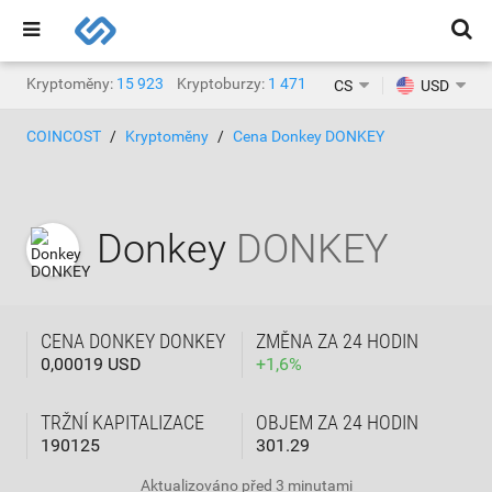
Kryptoměny:
15 923
Kryptoburzy:
1 471
CS
USD
COINCOST
Kryptoměny
Cena Donkey DONKEY
Donkey
DONKEY
CENA DONKEY DONKEY
ZMĚNA ZA 24 HODIN
0,00019 USD
+
1,6
%
TRŽNÍ KAPITALIZACE
OBJEM ZA 24 HODIN
190125
301.29
Aktualizováno
před 3 minutami