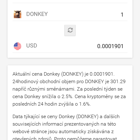
DONKEY
USD
Aktuální cena Donkey (DONKEY) je
0.0001901
.
24hodinový obchodní objem pro DONKEY je
301.29
napříč různými směnárnami. Za poslední týden se
cena Donkey snížila o
2.5
%. Cena kryptoměny se za
posledních 24 hodin zvýšila o
1.6
%.
Data týkající se ceny Donkey (DONKEY) a dalších
souvisejících informací prezentovaných na této
webové stránce jsou automaticky získávána z
otevřených zdrojů. Proto nemůžeme garantovat