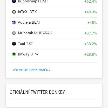
Bubblemaps
BMT
+
62.4
%
IoTeX
IOTX
+
49.3
%
Audiera
BEAT
+
48
%
Mubarak
MUBARAK
+
37.7
%
Test
TST
+
33.2
%
Bitway
BTW
+
28.8
%
VŠECHNY KRYPTOMĚNY
OFICIÁLNÍ TWITTER DONKEY