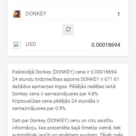
DONKEY
USD
Pašreizējā Donkey (DONKEY) cena ir
0.00018694
.
24 stundu tirdzniecības apjoms DONKEY ir
671.61
dažādos apmaiņas tirgos. Pēdējās nedēļas laikā
Donkey cena ir samazinājusies par
4.8
%.
Kriptovalūtas cena pēdējās 24 stundās ir
samazinājusies par
0.9
%.
Dati par Donkey (DONKEY) cenu un citu saistītu
informāciju, kas prezentēta šajā tīmekļa vietnē, tiek
automātiski iegūti no atvērtiem avotiem. Tāpēc mēs