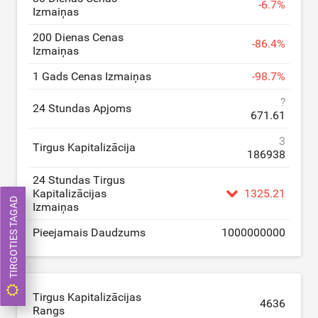
-
6.7
%
Izmaiņas
200 Dienas Cenas
-
86.4
%
Izmaiņas
1 Gads Cenas Izmaiņas
-
98.7
%
?
24 Stundas Apjoms
671.61
3
Tirgus Kapitalizācija
186938
24 Stundas Tirgus
Kapitalizācijas
1325.21
TIRGOTIES TAGAD
Izmaiņas
Pieejamais Daudzums
1000000000
Tirgus Kapitalizācijas
4636
Rangs