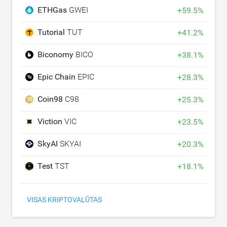
ETHGas
GWEI
+
59.5
%
Tutorial
TUT
+
41.2
%
Biconomy
BICO
+
38.1
%
Epic Chain
EPIC
+
28.3
%
Coin98
C98
+
25.3
%
Viction
VIC
+
23.5
%
SkyAI
SKYAI
+
20.3
%
Test
TST
+
18.1
%
VISAS KRIPTOVALŪTAS