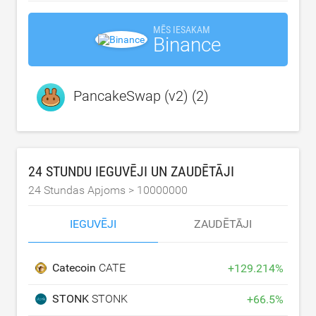
MĒS IESAKAM
Binance
PancakeSwap (v2) (2)
24 STUNDU IEGUVĒJI UN ZAUDĒTĀJI
24 Stundas Apjoms >
10000000
IEGUVĒJI
ZAUDĒTĀJI
Catecoin
CATE
+
129.214
%
STONK
STONK
+
66.5
%