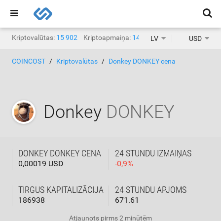
Kriptovalūtas:
15 902
Kriptoapmaiņa:
1468
LV
USD
COINCOST
Kriptovalūtas
Donkey DONKEY cena
Donkey
DONKEY
DONKEY DONKEY CENA
24 STUNDU IZMAIŅAS
0,00019 USD
-
0,9
%
TIRGUS KAPITALIZĀCIJA
24 STUNDU APJOMS
186938
671.61
Atjaunots
pirms 2 minūtēm