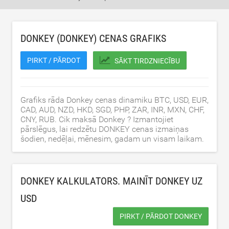
DONKEY (DONKEY) CENAS GRAFIKS
PIRKT / PĀRDOT
SĀKT TIRDZNIECĪBU
Grafiks rāda Donkey cenas dinamiku BTC, USD, EUR,
CAD, AUD, NZD, HKD, SGD, PHP, ZAR, INR, MXN, CHF,
CNY, RUB. Cik maksā Donkey ? Izmantojiet
pārslēgus, lai redzētu DONKEY cenas izmaiņas
šodien, nedēļai, mēnesim, gadam un visam laikam.
DONKEY KALKULATORS. MAINĪT DONKEY UZ
USD
PIRKT / PĀRDOT DONKEY