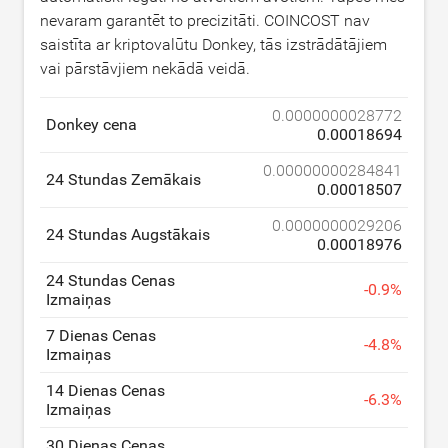
nevaram garantēt to precizitāti. COINCOST nav
saistīta ar kriptovalūtu Donkey, tās izstrādātājiem
vai pārstāvjiem nekādā veidā.
0.0000000028772
Donkey cena
0.00018694
0.00000000284841
24 Stundas Zemākais
0.00018507
0.0000000029206
24 Stundas Augstākais
0.00018976
24 Stundas Cenas
-
0.9
%
Izmaiņas
7 Dienas Cenas
-
4.8
%
Izmaiņas
14 Dienas Cenas
-
6.3
%
Izmaiņas
30 Dienas Cenas