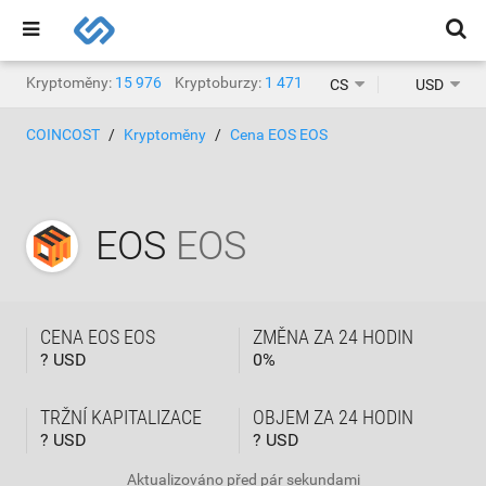
Kryptoměny:
15 976
Kryptoburzy:
1 471
CS
USD
COINCOST
Kryptoměny
Cena EOS EOS
EOS
EOS
CENA EOS EOS
ZMĚNA ZA 24 HODIN
? USD
0
%
TRŽNÍ KAPITALIZACE
OBJEM ZA 24 HODIN
? USD
? USD
Aktualizováno
před pár sekundami