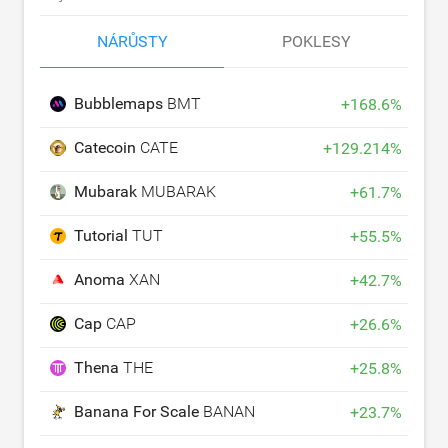
NÁRŮSTY
POKLESY
Bubblemaps
BMT
+
168.6
%
Catecoin
CATE
+
129.214
%
Mubarak
MUBARAK
+
61.7
%
Tutorial
TUT
+
55.5
%
Anoma
XAN
+
42.7
%
Cap
CAP
+
26.6
%
Thena
THE
+
25.8
%
Banana For Scale
BANANAS31
+
23.7
%