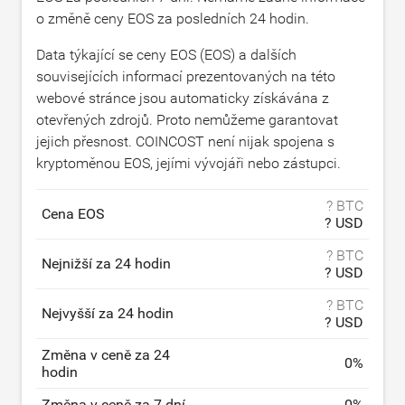
o změně ceny EOS za posledních 24 hodin.
Data týkající se ceny EOS (EOS) a dalších
souvisejících informací prezentovaných na této
webové stránce jsou automaticky získávána z
otevřených zdrojů. Proto nemůžeme garantovat
jejich přesnost. COINCOST není nijak spojena s
kryptoměnou EOS, jejími vývojáři nebo zástupci.
? BTC
Cena EOS
? USD
? BTC
Nejnižší za 24 hodin
? USD
? BTC
Nejvyšší za 24 hodin
? USD
Změna v ceně za 24
0
%
hodin
Změna v ceně za 7 dní
0
%