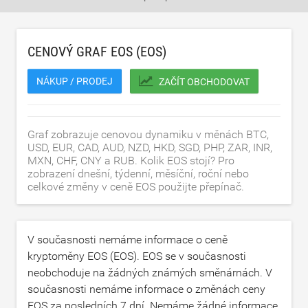
CENOVÝ GRAF EOS (EOS)
NÁKUP / PRODEJ
ZAČÍT OBCHODOVAT
Graf zobrazuje cenovou dynamiku v měnách BTC,
USD, EUR, CAD, AUD, NZD, HKD, SGD, PHP, ZAR, INR,
MXN, CHF, CNY a RUB. Kolik EOS stojí? Pro
zobrazení dnešní, týdenní, měsíční, roční nebo
celkové změny v ceně EOS použijte přepínač.
V současnosti nemáme informace o ceně
kryptoměny EOS (EOS). EOS se v současnosti
neobchoduje na žádných známých směnárnách. V
současnosti nemáme informace o změnách ceny
EOS za posledních 7 dní. Nemáme žádné informace