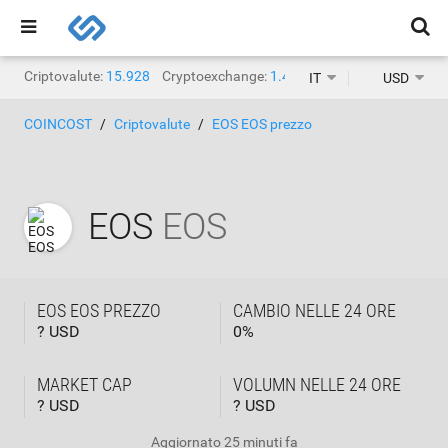
Criptovalute:
15.928
Cryptoexchange:
1.471
IT
USD
COINCOST
Criptovalute
EOS EOS prezzo
EOS
EOS
EOS EOS PREZZO
CAMBIO NELLE 24 ORE
? USD
0
%
MARKET CAP
VOLUMN NELLE 24 ORE
? USD
? USD
Aggiornato
25 minuti fa