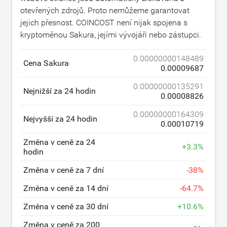
otevřených zdrojů. Proto nemůžeme garantovat
jejich přesnost. COINCOST není nijak spojena s
kryptoměnou Sakura, jejími vývojáři nebo zástupci.
0.00000000148489
Cena Sakura
0.00009687
0.00000000135291
Nejnižší za 24 hodin
0.00008826
0.00000000164309
Nejvyšší za 24 hodin
0.00010719
Změna v ceně za 24
+
3.3
%
hodin
Změna v ceně za 7 dní
-
38
%
Změna v ceně za 14 dní
-
64.7
%
Změna v ceně za 30 dní
+
10.6
%
Změna v ceně za 200