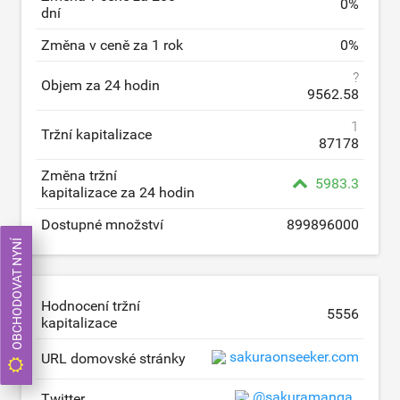
0
%
dní
Změna v ceně za 1 rok
0
%
?
Objem za 24 hodin
9562.58
1
Tržní kapitalizace
87178
Změna tržní
5983.3
kapitalizace za 24 hodin
Dostupné množství
899896000
OBCHODOVAT NYNÍ
Hodnocení tržní
5556
kapitalizace
sakuraonseeker.com
URL domovské stránky
@sakuramanga_
Twitter