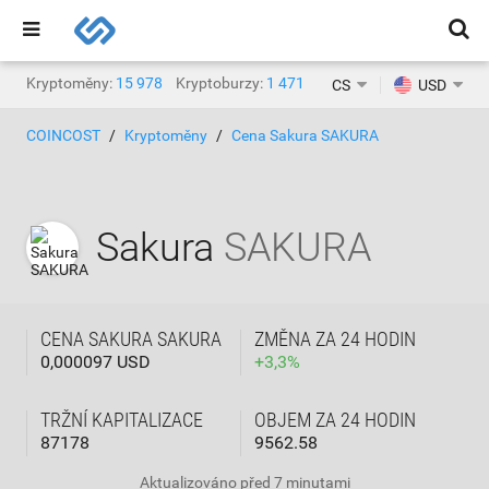
Kryptoměny:
15 978
Kryptoburzy:
1 471
CS
USD
COINCOST
Kryptoměny
Cena Sakura SAKURA
Sakura
SAKURA
CENA SAKURA SAKURA
ZMĚNA ZA 24 HODIN
0,000097 USD
+
3,3
%
TRŽNÍ KAPITALIZACE
OBJEM ZA 24 HODIN
87178
9562.58
Aktualizováno
před 7 minutami