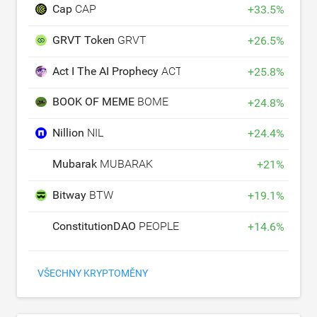
Cap
CAP
+
33.5
%
GRVT Token
GRVT
+
26.5
%
Act I The AI Prophecy
ACT
+
25.8
%
BOOK OF MEME
BOME
+
24.8
%
Nillion
NIL
+
24.4
%
Mubarak
MUBARAK
+
21
%
Bitway
BTW
+
19.1
%
ConstitutionDAO
PEOPLE
+
14.6
%
VŠECHNY KRYPTOMĚNY