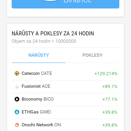
NÁRŮSTY A POKLESY ZA 24 HODIN
Objem za 24 hodin >
10000000
NÁRŮSTY
POKLESY
Catecoin
CATE
+
129.214
%
Fusionist
ACE
+
89.1
%
Biconomy
BICO
+
77.1
%
ETHGas
GWEI
+
39.8
%
Orochi Network
ON
+
39.8
%