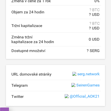
Změna v ceně za 1 rok
0
%
? BTC
Objem za 24 hodin
? USD
? BTC
Tržní kapitalizace
? USD
Změna tržní
0 USD
kapitalizace za 24 hodin
Dostupné množství
? SERG
serg.network
URL domovské stránky
SeirenGames
Telegram
@Official_AOK21
Twitter