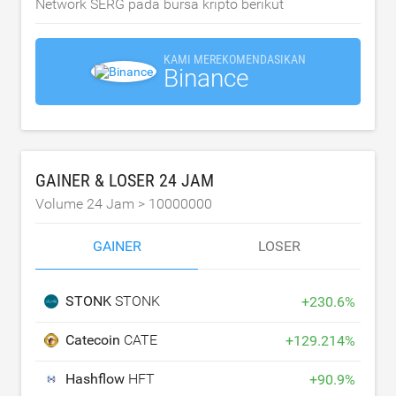
Network SERG pada bursa kripto berikut
KAMI MEREKOMENDASIKAN
Binance
GAINER & LOSER 24 JAM
Volume 24 Jam >
10000000
GAINER
LOSER
STONK
STONK
+
230.6
%
Catecoin
CATE
+
129.214
%
Hashflow
HFT
+
90.9
%