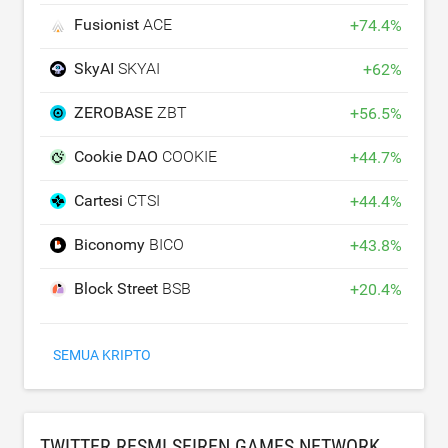
Fusionist
ACE
+
74.4
%
SkyAI
SKYAI
+
62
%
ZEROBASE
ZBT
+
56.5
%
Cookie DAO
COOKIE
+
44.7
%
Cartesi
CTSI
+
44.4
%
Biconomy
BICO
+
43.8
%
Block Street
BSB
+
20.4
%
SEMUA KRIPTO
TWITTER RESMI SEIREN GAMES NETWORK