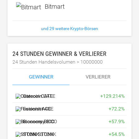
Bitmart
und 29 weitere Krypto-Börsen
24 STUNDEN GEWINNER & VERLIERER
24 Stunden Handelsvolumen >
10000000
GEWINNER
VERLIERER
Catecoin
CATE
+
129.214
%
Fusionist
ACE
+
72.2
%
Biconomy
BICO
+
57.9
%
STONK
STONK
+
54.5
%