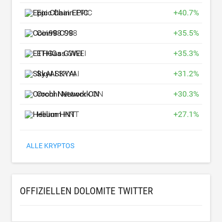
Epic Chain
EPIC
+
40.7
%
Coin98
C98
+
35.5
%
ETHGas
GWEI
+
35.3
%
SkyAI
SKYAI
+
31.2
%
Orochi Network
ON
+
30.3
%
Helium
HNT
+
27.1
%
ALLE KRYPTOS
OFFIZIELLEN DOLOMITE TWITTER