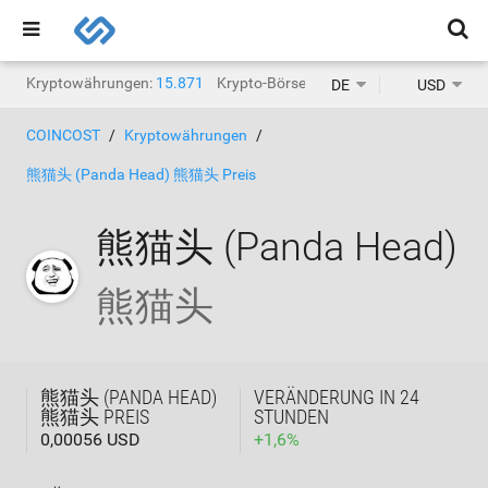
Kryptowährungen:
15.871
Krypto-Börsen:
1.468
DE
USD
COINCOST
Kryptowährungen
熊猫头 (Panda Head) 熊猫头 Preis
熊猫头 (Panda Head)
熊猫头
熊猫头 (PANDA HEAD)
VERÄNDERUNG IN 24
熊猫头 PREIS
STUNDEN
0,00056 USD
+
1,6
%