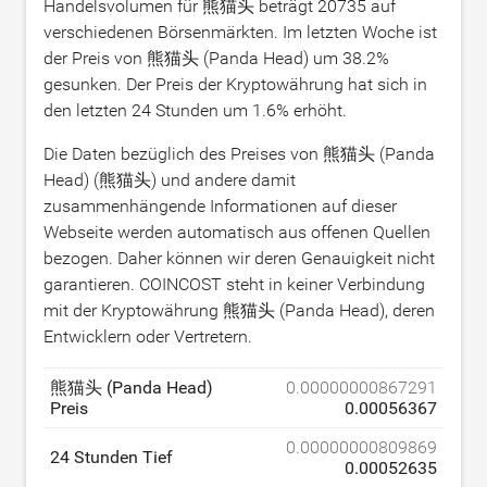
Handelsvolumen für 熊猫头 beträgt
20735
auf
verschiedenen Börsenmärkten. Im letzten Woche ist
der Preis von 熊猫头 (Panda Head) um
38.2
%
gesunken. Der Preis der Kryptowährung hat sich in
den letzten 24 Stunden um
1.6
% erhöht.
Die Daten bezüglich des Preises von 熊猫头 (Panda
Head) (熊猫头) und andere damit
zusammenhängende Informationen auf dieser
Webseite werden automatisch aus offenen Quellen
bezogen. Daher können wir deren Genauigkeit nicht
garantieren. COINCOST steht in keiner Verbindung
mit der Kryptowährung 熊猫头 (Panda Head), deren
Entwicklern oder Vertretern.
熊猫头 (Panda Head)
0.00000000867291
Preis
0.00056367
0.00000000809869
24 Stunden Tief
0.00052635