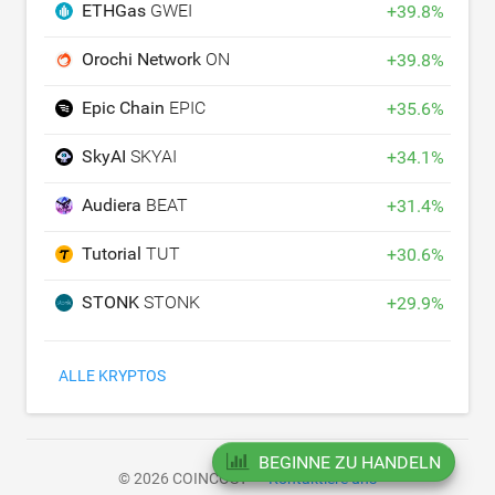
ETHGas
GWEI
+
39.8
%
Orochi Network
ON
+
39.8
%
Epic Chain
EPIC
+
35.6
%
SkyAI
SKYAI
+
34.1
%
Audiera
BEAT
+
31.4
%
Tutorial
TUT
+
30.6
%
STONK
STONK
+
29.9
%
ALLE KRYPTOS
BEGINNE ZU HANDELN
© 2026 COINCOST
Kontaktiere uns