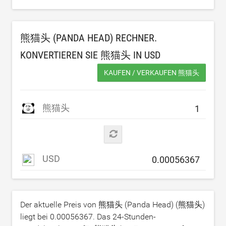
熊猫头 (PANDA HEAD) RECHNER.
KONVERTIEREN SIE 熊猫头 IN
USD
KAUFEN / VERKAUFEN 熊猫头
熊猫头
USD
Der aktuelle Preis von 熊猫头 (Panda Head) (熊猫头)
liegt bei
0.00056367
. Das 24-Stunden-