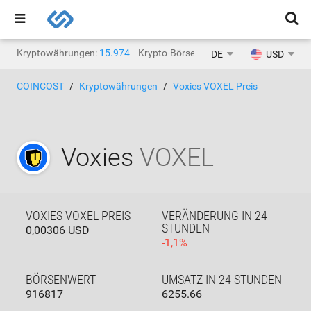
Kryptowährungen:
15.974
Krypto-Börsen:
1.471
DE
USD
COINCOST
Kryptowährungen
Voxies VOXEL Preis
Voxies
VOXEL
VOXIES VOXEL PREIS
VERÄNDERUNG IN 24
STUNDEN
0,00306 USD
-
1,1
%
BÖRSENWERT
UMSATZ IN 24 STUNDEN
916817
6255.66