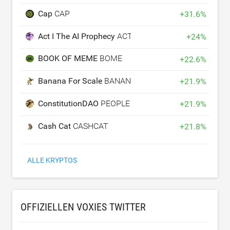
Cap
CAP
+
31.6
%
Act I The AI Prophecy
ACT
+
24
%
BOOK OF MEME
BOME
+
22.6
%
Banana For Scale
BANANAS31
+
21.9
%
ConstitutionDAO
PEOPLE
+
21.9
%
Cash Cat
CASHCAT
+
21.8
%
ALLE KRYPTOS
OFFIZIELLEN VOXIES TWITTER