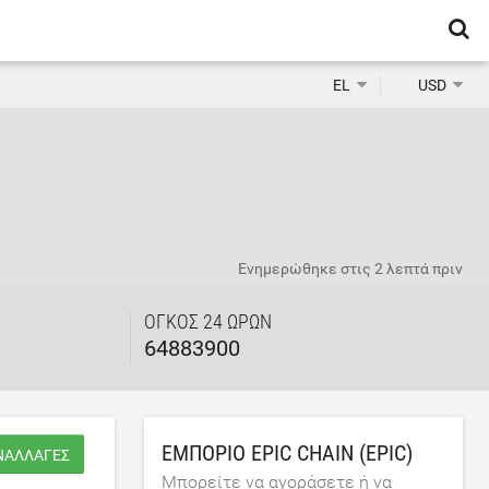
EL
USD
Ενημερώθηκε στις
2 λεπτά πριν
ΌΓΚΟΣ 24 ΩΡΏΝ
64883900
ΕΜΠΌΡΙΟ EPIC CHAIN (EPIC)
ΥΝΑΛΛΑΓΈΣ
Μπορείτε να αγοράσετε ή να