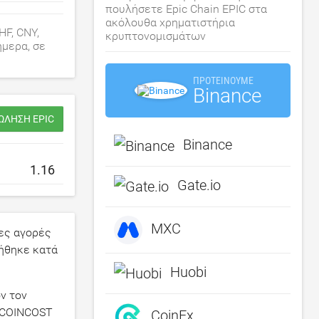
πουλήσετε Epic Chain EPIC στα
ακόλουθα χρηματιστήρια
HF, CNY,
κρυπτονομισμάτων
ήμερα, σε
ΠΡΟΤΕΊΝΟΥΜΕ
Binance
ΏΛΗΣΗ EPIC
Binance
Gate.io
MXC
ες αγορές
ξήθηκε κατά
Huobi
ν τον
Ο COINCOST
CoinEx