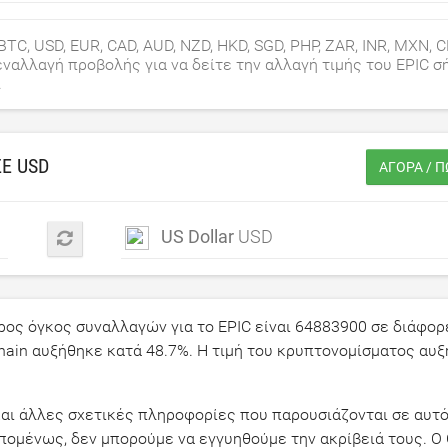
TC, USD, EUR, CAD, AUD, NZD, HKD, SGD, PHP, ZAR, INR, MXN, C
εναλλαγή προβολής για να δείτε την αλλαγή τιμής του EPIC σ
.
ΣΕ
USD
ΑΓΟΡΆ / Π
US Dollar
USD
ρος όγκος συναλλαγών για το EPIC είναι
64883900
σε διάφορ
Chain αυξήθηκε κατά
48.7
%. Η τιμή του κρυπτονομίσματος αυ
) και άλλες σχετικές πληροφορίες που παρουσιάζονται σε αυτό
Επομένως, δεν μπορούμε να εγγυηθούμε την ακρίβειά τους. 