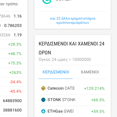
ναν τρόπο.
78646
1.16
και 22 άλλα χρηματιστήρια
κρυπτονομισμάτων
9
0.786203
83266
1.19
ΚΕΡΔΙΣΜΈΝΟΙ ΚΑΙ ΧΑΜΈΝΟΙ 24
+
28.3
%
ΩΡΏΝ
+
48.7
%
Όγκος 24 ώρες >
10000000
+
75.3
%
ΚΕΡΔΙΣΜΈΝΟΙ
ΧΑΜΈΝΟΙ
+
263
%
-
34.4
%
Catecoin
CATE
+
129.214
%
-
45.4
%
STONK
STONK
+
66.5
%
64883900
38881600
ETHGas
GWEI
+
59.5
%