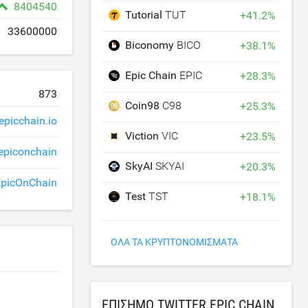
8404540
Tutorial
TUT
+
41.2
%
33600000
Biconomy
BICO
+
38.1
%
Epic Chain
EPIC
+
28.3
%
873
Coin98
C98
+
25.3
%
picchain.io
Viction
VIC
+
23.5
%
epiconchain
SkyAI
SKYAI
+
20.3
%
picOnChain
Test
TST
+
18.1
%
ΌΛΑ ΤΑ ΚΡΥΠΤΟΝΟΜΊΣΜΑΤΑ
ΕΠΊΣΗΜΟ TWITTER EPIC CHAIN