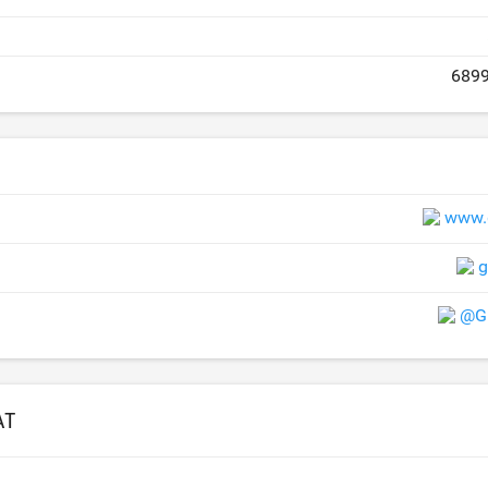
689
www.
g
@Gi
AT