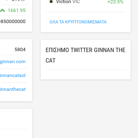
Viction
VIC
+
23.5
%
1661.95
9850000000
ΌΛΑ ΤΑ ΚΡΥΠΤΟΝΟΜΊΣΜΑΤΑ
ΕΠΊΣΗΜΟ TWITTER GINNAN THE
5804
CAT
ginnan.com
innancatsol
nnanthecat