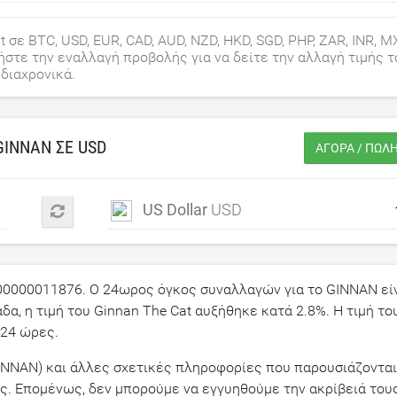
 σε BTC, USD, EUR, CAD, AUD, NZD, HKD, SGD, PHP, ZAR, INR, M
ιήστε την εναλλαγή προβολής για να δείτε την αλλαγή τιμής 
 διαχρονικά.
GINNAN ΣΕ
USD
ΑΓΟΡΆ / ΠΏΛ
US Dollar
USD
00000011876
. Ο 24ωρος όγκος συναλλαγών για το GINNAN εί
δα, η τιμή του Ginnan The Cat αυξήθηκε κατά
2.8
%. Η τιμή το
 24 ώρες.
GINNAN) και άλλες σχετικές πληροφορίες που παρουσιάζονται
ς. Επομένως, δεν μπορούμε να εγγυηθούμε την ακρίβειά τους