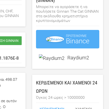
(GINNAN)
Μπορείτε να αγοράσετε ή να
XN, CHF,
πουλήσετε Ginnan The Cat GINNAN
του GINNAN
στα ακόλουθα χρηματιστήρια
κρυπτονομισμάτων
ΠΡΟΤΕΊΝΟΥΜΕ
Binance
ΗΣΗ GINNAN
Raydium2
ναι
498.07
ΚΕΡΔΙΣΜΈΝΟΙ ΚΑΙ ΧΑΜΈΝΟΙ 24
υ
ΩΡΏΝ
Όγκος 24 ώρες >
10000000
 σε αυτόν
. Ο