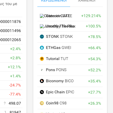
ΚΕΡΔΙΣΜΈΝΟΙ
ΧΑΜΈΝΟΙ
υς του με
Catecoin
CATE
+
129.214
%
0000011876
Jimothy The Raccoon
+
JIMOTHY
100.5
%
0000011496
STONK
STONK
+
78.5
%
0000012065
ETHGas
GWEI
+
66.4
%
+
2.4
%
+
2.8
%
Tutorial
TUT
+
54.3
%
+
12.1
%
Pons
PONS
+
52.2
%
+
1.4
%
Biconomy
BICO
+
35.4
%
-
24.7
%
Epic Chain
EPIC
+
27.7
%
-
77.4
%
Coin98
C98
+
26.3
%
?
498.07
1
81947