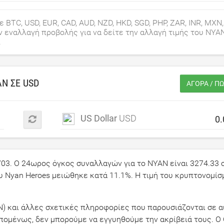
 BTC, USD, EUR, CAD, AUD, NZD, HKD, SGD, PHP, ZAR, INR, MXN,
ν εναλλαγή προβολής για να δείτε την αλλαγή τιμής του NYA
.
AN ΣΕ
USD
ΑΓΟΡΆ / Π
US Dollar
USD
703
. Ο 24ωρος όγκος συναλλαγών για το NYAN είναι
3274.33
σ
ου Nyan Heroes μειώθηκε κατά
11.1
%. Η τιμή του κρυπτονομί
N) και άλλες σχετικές πληροφορίες που παρουσιάζονται σε α
Επομένως, δεν μπορούμε να εγγυηθούμε την ακρίβειά τους. 