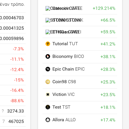
έναν τρόπο.
Catecoin
CATE
+
129.214
%
0.00046703
STONK
STONK
+
66.5
%
0.00041325
ETHGas
GWEI
+
59.5
%
0.00059896
Tutorial
TUT
+
41.2
%
-
7.3
%
Biconomy
BICO
+
38.1
%
-
11.1
%
Epic Chain
EPIC
+
28.3
%
-
12.4
%
-
15
%
Coin98
C98
+
25.3
%
-
16.4
%
Viction
VIC
+
23.5
%
-
88.6
%
Test
TST
+
18.1
%
?
3274.33
Allora
ALLO
+
17.4
%
7
467025