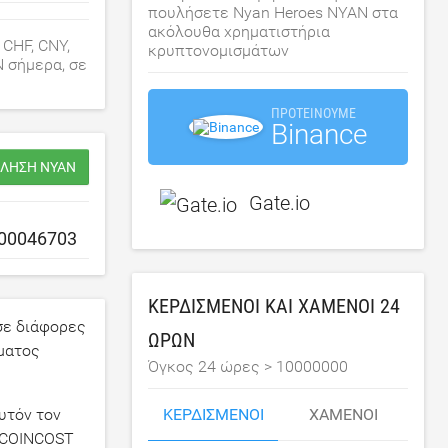
πουλήσετε Nyan Heroes NYAN στα
ακόλουθα χρηματιστήρια
 CHF, CNY,
κρυπτονομισμάτων
N σήμερα, σε
ΠΡΟΤΕΊΝΟΥΜΕ
Binance
ΏΛΗΣΗ NYAN
Gate.io
ΚΕΡΔΙΣΜΈΝΟΙ ΚΑΙ ΧΑΜΈΝΟΙ 24
ε διάφορες
ΩΡΏΝ
σματος
Όγκος 24 ώρες >
10000000
ΚΕΡΔΙΣΜΈΝΟΙ
ΧΑΜΈΝΟΙ
υτόν τον
Ο COINCOST