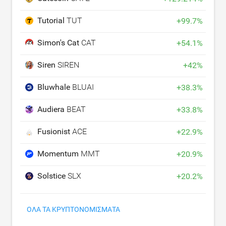
Tutorial
TUT
+
99.7
%
Simon's Cat
CAT
+
54.1
%
Siren
SIREN
+
42
%
Bluwhale
BLUAI
+
38.3
%
Audiera
BEAT
+
33.8
%
Fusionist
ACE
+
22.9
%
Momentum
MMT
+
20.9
%
Solstice
SLX
+
20.2
%
ΌΛΑ ΤΑ ΚΡΥΠΤΟΝΟΜΊΣΜΑΤΑ