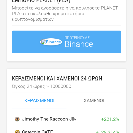
ΕΜΠΌΡΙΟ PLANET (PLA)
Μπορείτε να αγοράσετε ή να πουλήσετε PLANET
PLA στα ακόλουθα χρηματιστήρια
κρυπτονομισμάτων
ΠΡΟΤΕΊΝΟΥΜΕ
Binance
ΚΕΡΔΙΣΜΈΝΟΙ ΚΑΙ ΧΑΜΈΝΟΙ 24 ΩΡΏΝ
Όγκος 24 ώρες >
10000000
ΚΕΡΔΙΣΜΈΝΟΙ
ΧΑΜΈΝΟΙ
Jimothy The Raccoon
JIMOTHY
+
221.2
%
Catecoin
CATE
+
129.214
%