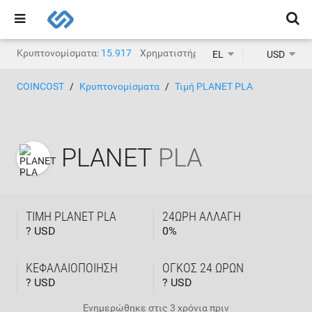
Κρυπτονομίσματα:
15.917
Χρηματιστήρια κρυπτονομισμάτων:
1.
EL
USD
COINCOST
Κρυπτονομίσματα
Τιμή PLANET PLA
PLANET
PLA
ΤΙΜΉ PLANET PLA
24ΩΡΗ ΑΛΛΑΓΉ
? USD
0
%
ΚΕΦΑΛΑΙΟΠΟΊΗΣΗ
ΌΓΚΟΣ 24 ΩΡΏΝ
? USD
? USD
Ενημερώθηκε στις
3 χρόνια πριν