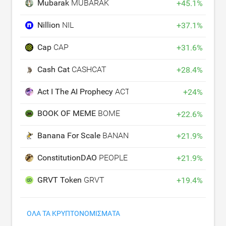
Mubarak
MUBARAK
+
45.1
%
Nillion
NIL
+
37.1
%
Cap
CAP
+
31.6
%
Cash Cat
CASHCAT
+
28.4
%
Act I The AI Prophecy
ACT
+
24
%
BOOK OF MEME
BOME
+
22.6
%
Banana For Scale
BANANAS31
+
21.9
%
ConstitutionDAO
PEOPLE
+
21.9
%
GRVT Token
GRVT
+
19.4
%
ΌΛΑ ΤΑ ΚΡΥΠΤΟΝΟΜΊΣΜΑΤΑ