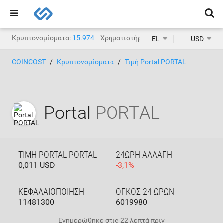
Κρυπτονομίσματα:
15.974
Χρηματιστήρια κρυπτονομισμάτων:
1.
EL
USD
COINCOST
Κρυπτονομίσματα
Τιμή Portal PORTAL
Portal
PORTAL
ΤΙΜΉ PORTAL PORTAL
24ΩΡΗ ΑΛΛΑΓΉ
0,011 USD
-
3,1
%
ΚΕΦΑΛΑΙΟΠΟΊΗΣΗ
ΌΓΚΟΣ 24 ΩΡΏΝ
11481300
6019980
Ενημερώθηκε στις
22 λεπτά πριν