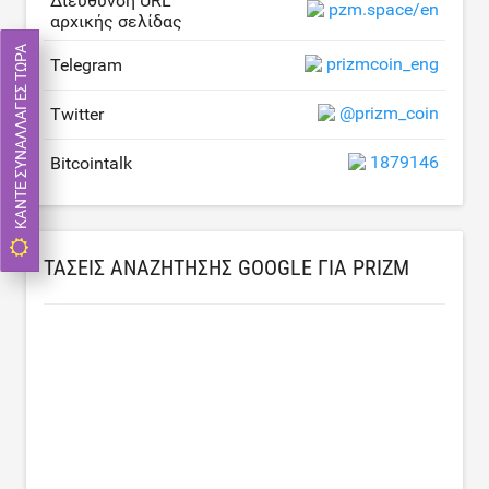
Διεύθυνση URL
pzm.space/en
αρχικής σελίδας
ΚΆΝΤΕ ΣΥΝΑΛΛΑΓΈΣ ΤΏΡΑ
prizmcoin_eng
Telegram
@prizm_coin
Twitter
1879146
Bitcointalk
ΤΆΣΕΙΣ ΑΝΑΖΉΤΗΣΗΣ GOOGLE ΓΙΑ PRIZM