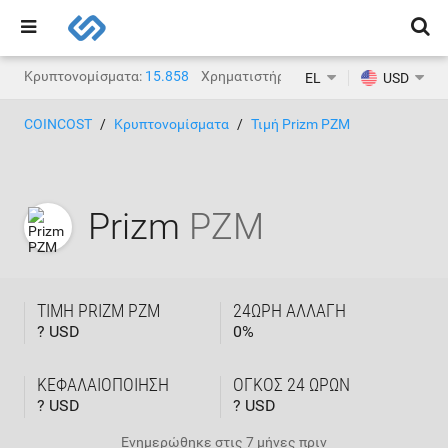
Κρυπτονομίσματα:
15.858
Χρηματιστήρια κρυπτονομισμάτων:
1.
EL
USD
COINCOST
Κρυπτονομίσματα
Τιμή Prizm PZM
Prizm
PZM
ΤΙΜΉ PRIZM PZM
24ΩΡΗ ΑΛΛΑΓΉ
? USD
0
%
ΚΕΦΑΛΑΙΟΠΟΊΗΣΗ
ΌΓΚΟΣ 24 ΩΡΏΝ
? USD
? USD
Ενημερώθηκε στις
7 μήνες πριν