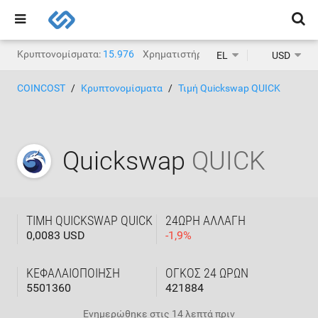
Κρυπτονομίσματα:
15.976
Χρηματιστήρια κρυπτονομισμάτων:
1.
EL
USD
COINCOST
Κρυπτονομίσματα
Τιμή Quickswap QUICK
Quickswap
QUICK
ΤΙΜΉ QUICKSWAP QUICK
24ΩΡΗ ΑΛΛΑΓΉ
0,0083 USD
-
1,9
%
ΚΕΦΑΛΑΙΟΠΟΊΗΣΗ
ΌΓΚΟΣ 24 ΩΡΏΝ
5501360
421884
Ενημερώθηκε στις
14 λεπτά πριν