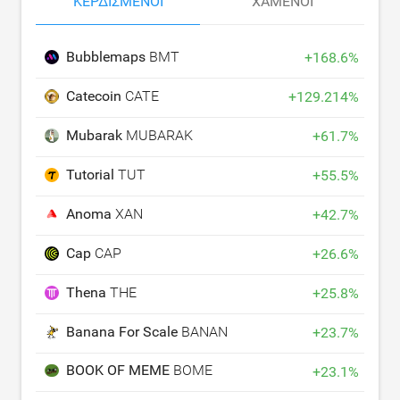
ΚΕΡΔΙΣΜΈΝΟΙ
ΧΑΜΈΝΟΙ
Bubblemaps
BMT
+
168.6
%
Catecoin
CATE
+
129.214
%
Mubarak
MUBARAK
+
61.7
%
Tutorial
TUT
+
55.5
%
Anoma
XAN
+
42.7
%
Cap
CAP
+
26.6
%
Thena
THE
+
25.8
%
Banana For Scale
BANANAS31
+
23.7
%
BOOK OF MEME
BOME
+
23.1
%