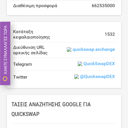
Διαθέσιμη προσφορά
662535000
ΚΆΝΤΕ ΣΥΝΑΛΛΑΓΈΣ ΤΏΡΑ
Κατάταξη
1532
κεφαλαιοποίησης
Διεύθυνση URL
quickswap.exchange
αρχικής σελίδας
QuickSwapDEX
Telegram
@QuickswapDEX
Twitter
ΤΆΣΕΙΣ ΑΝΑΖΉΤΗΣΗΣ GOOGLE ΓΙΑ
QUICKSWAP