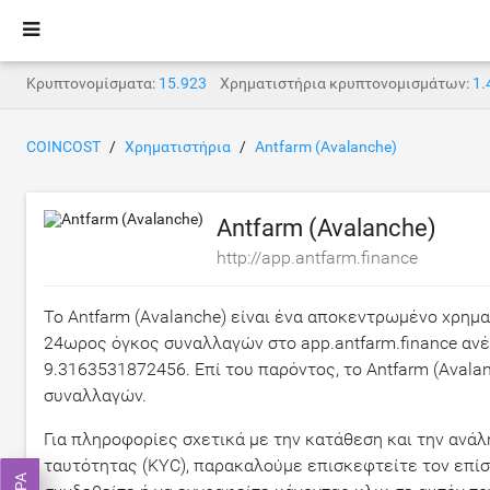
Κρυπτονομίσματα:
15.923
Χρηματιστήρια κρυπτονομισμάτων:
1.
COINCOST
Χρηματιστήρια
Antfarm (Avalanche)
Antfarm (Avalanche)
http://app.antfarm.finance
Το Antfarm (Avalanche) είναι ένα αποκεντρωμένο χρημ
24ωρος όγκος συναλλαγών στο app.antfarm.finance αν
9.3163531872456
. Επί του παρόντος, το Antfarm (Aval
συναλλαγών.
Για πληροφορίες σχετικά με την κατάθεση και την ανά
ταυτότητας (KYC), παρακαλούμε επισκεφτείτε τον επίσ