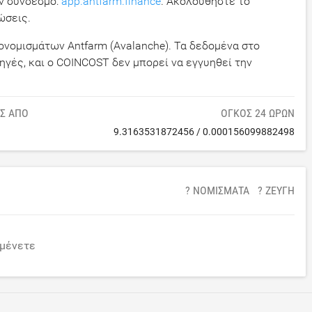
ον σύνδεσμο:
app.antfarm.finance
. Ακολουθήστε το
ώσεις.
ονομισμάτων Antfarm (Avalanche). Τα δεδομένα στο
ηγές, και ο COINCOST δεν μπορεί να εγγυηθεί την
ΙΣ ΑΠΌ
ΌΓΚΟΣ 24 ΩΡΏΝ
9.3163531872456
/
0.000156099882498
? ΝΟΜΊΣΜΑΤΑ
? ΖΕΎΓΗ
μένετε