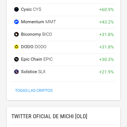
Cysic
CYS
+
60.9
%
Momentum
MMT
+
43.2
%
Biconomy
BICO
+
31.8
%
DODO
DODO
+
31.8
%
Epic Chain
EPIC
+
30.3
%
Solstice
SLX
+
21.9
%
TODAS LAS CRIPTOS
TWITTER OFICIAL DE MICHI [OLD]