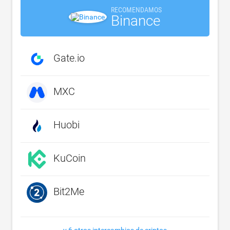
RECOMENDAMOS
Binance
Gate.io
MXC
Huobi
KuCoin
Bit2Me
y 6 otros intercambios de criptos