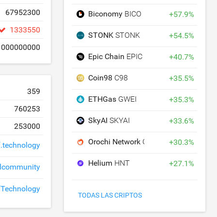
67952300
Biconomy
BICO
+
57.9
%
1333550
STONK
STONK
+
54.5
%
1000000000
Epic Chain
EPIC
+
40.7
%
Coin98
C98
+
35.5
%
359
ETHGas
GWEI
+
35.3
%
760253
SkyAI
SKYAI
+
33.6
%
253000
Orochi Network
ON
+
30.3
%
f.technology
Helium
HNT
+
27.1
%
ialcommunity
fTechnology
TODAS LAS CRIPTOS