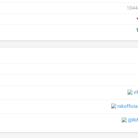
1044
ri
rskoffic
@Ri