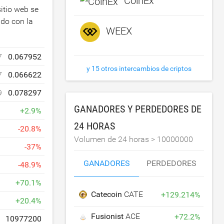
CoinEx
itio web se
ado con la
WEEX
7
0.067952
y 15 otros intercambios de criptos
7
0.066622
9
0.078297
GANADORES Y PERDEDORES DE
+
2.9
%
24 HORAS
-
20.8
%
Volumen de 24 horas >
10000000
-
37
%
GANADORES
PERDEDORES
-
48.9
%
+
70.1
%
Catecoin
CATE
+
129.214
%
+
20.4
%
Fusionist
ACE
+
72.2
%
10977200