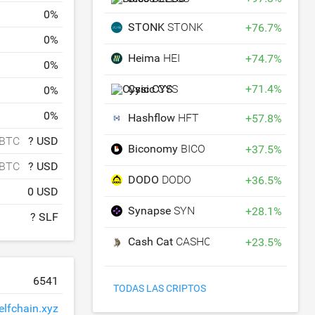
0
%
STONK
STONK
+
76.7
%
0
%
Heima
HEI
+
74.7
%
0
%
Cysic
CYS
+
71.4
%
0
%
0
%
Hashflow
HFT
+
57.8
%
 BTC
? USD
Biconomy
BICO
+
37.5
%
 BTC
? USD
DODO
DODO
+
36.5
%
0 USD
Synapse
SYN
+
28.1
%
? SLF
Cash Cat
CASHCAT
+
23.5
%
6541
TODAS LAS CRIPTOS
elfchain.xyz