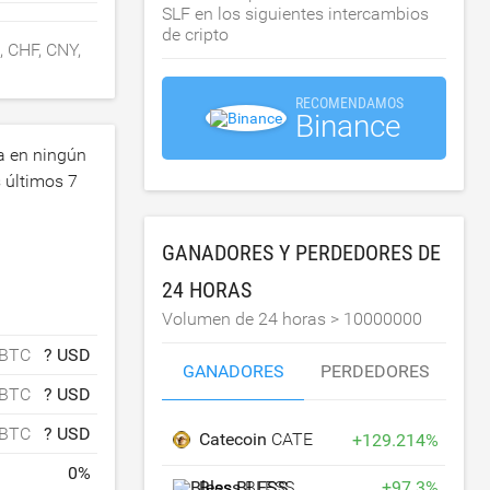
SLF en los siguientes intercambios
de cripto
, CHF, CNY,
RECOMENDAMOS
Binance
a en ningún
 últimos 7
GANADORES Y PERDEDORES DE
a
24 HORAS
Volumen de 24 horas >
10000000
 BTC
? USD
GANADORES
PERDEDORES
 BTC
? USD
 BTC
? USD
Catecoin
CATE
+
129.214
%
0
%
Bless
BLESS
+
97.3
%