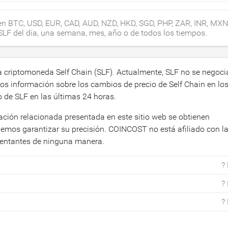
 en BTC, USD, EUR, CAD, AUD, NZD, HKD, SGD, PHP, ZAR, INR, MXN
 SLF del día, una semana, mes, año o de todos los tiempos.
a criptomoneda Self Chain (SLF). Actualmente, SLF no se negoci
s información sobre los cambios de precio de Self Chain en los
 de SLF en las últimas 24 horas.
mación relacionada presentada en este sitio web se obtienen
demos garantizar su precisión. COINCOST no está afiliado con l
esentantes de ninguna manera.
?
?
?