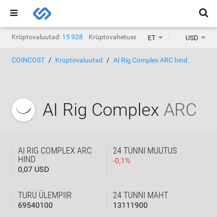
Krüptovaluutad:
15 928
Krüptovahetused:
1471
ET
USD
COINCOST
Krüptovaluutad
AI Rig Complex ARC hind
AI Rig Complex
ARC
AI RIG COMPLEX ARC
24 TUNNI MUUTUS
HIND
-
0,1
%
0,07 USD
TURU ÜLEMPIIR
24 TUNNI MAHT
69540100
13111900