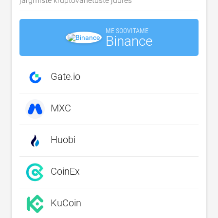
järgmiste krüptovahetuste juures
ME SOOVITAME
Binance
Gate.io
MXC
Huobi
CoinEx
KuCoin