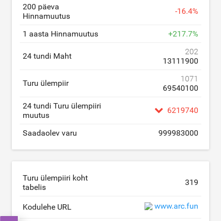
200 päeva
-
16.4
%
Hinnamuutus
1 aasta Hinnamuutus
+
217.7
%
202
24 tundi Maht
13111900
1071
Turu ülempiir
69540100
24 tundi Turu ülempiiri
6219740
muutus
Saadaolev varu
999983000
Turu ülempiiri koht
319
tabelis
www.arc.fun
Kodulehe URL