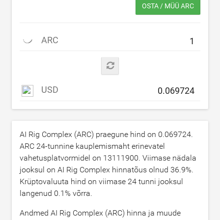
OSTA / MÜÜ ARC
ARC
USD
AI Rig Complex (ARC) praegune hind on
0.069724
.
ARC 24-tunnine kauplemismaht erinevatel
vahetusplatvormidel on
13111900
. Viimase nädala
jooksul on AI Rig Complex hinnatõus olnud
36.9
%.
Krüptovaluuta hind on viimase 24 tunni jooksul
langenud
0.1
% võrra.
Andmed AI Rig Complex (ARC) hinna ja muude