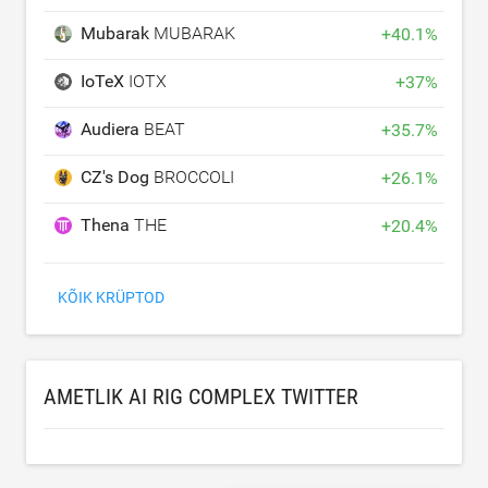
Mubarak
MUBARAK
+
40.1
%
IoTeX
IOTX
+
37
%
Audiera
BEAT
+
35.7
%
CZ's Dog
BROCCOLI
+
26.1
%
Thena
THE
+
20.4
%
KÕIK KRÜPTOD
AMETLIK AI RIG COMPLEX TWITTER