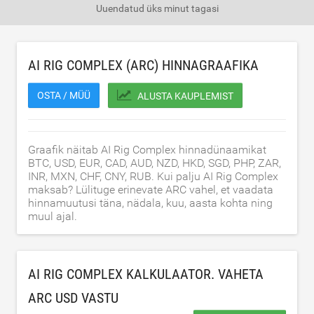
Uuendatud
üks minut tagasi
AI RIG COMPLEX (ARC) HINNAGRAAFIKA
OSTA / MÜÜ
ALUSTA KAUPLEMIST
Graafik näitab AI Rig Complex hinnadünaamikat
BTC, USD, EUR, CAD, AUD, NZD, HKD, SGD, PHP, ZAR,
INR, MXN, CHF, CNY, RUB. Kui palju AI Rig Complex
maksab? Lülituge erinevate ARC vahel, et vaadata
hinnamuutusi täna, nädala, kuu, aasta kohta ning
muul ajal.
AI RIG COMPLEX KALKULAATOR. VAHETA
ARC
USD
VASTU