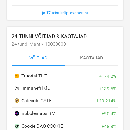
ja 17 teist krüptovahetust
24 TUNNI VÕITJAD & KAOTAJAD
24 tundi Maht >
10000000
VÕITJAD
KAOTAJAD
Tutorial
TUT
+
174.2
%
Immunefi
IMU
+
139.5
%
Catecoin
CATE
+
129.214
%
Bubblemaps
BMT
+
90.4
%
Cookie DAO
COOKIE
+
48.3
%