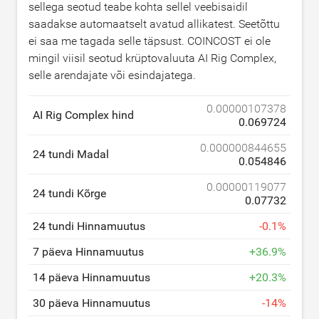
sellega seotud teabe kohta sellel veebisaidil
saadakse automaatselt avatud allikatest. Seetõttu
ei saa me tagada selle täpsust. COINCOST ei ole
mingil viisil seotud krüptovaluuta AI Rig Complex,
selle arendajate või esindajatega.
0.00000107378
AI Rig Complex hind
0.069724
0.000000844655
24 tundi Madal
0.054846
0.00000119077
24 tundi Kõrge
0.07732
24 tundi Hinnamuutus
-
0.1
%
7 päeva Hinnamuutus
+
36.9
%
14 päeva Hinnamuutus
+
20.3
%
30 päeva Hinnamuutus
-
14
%