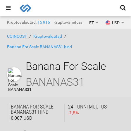
Krüptovaluutad:
15 916
Krüptovahetused:
1468
ET
USD
COINCOST
Krüptovaluutad
Banana For Scale BANANAS31 hind
Banana For Scale
BANANAS31
BANANA FOR SCALE
24 TUNNI MUUTUS
BANANAS31 HIND
-
1,8
%
0,007 USD