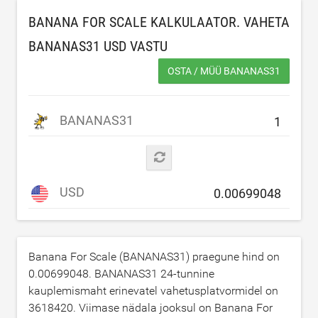
BANANA FOR SCALE KALKULAATOR. VAHETA
BANANAS31
USD
VASTU
OSTA / MÜÜ BANANAS31
BANANAS31
USD
Banana For Scale (BANANAS31) praegune hind on
0.00699048
. BANANAS31 24-tunnine
kauplemismaht erinevatel vahetusplatvormidel on
3618420
. Viimase nädala jooksul on Banana For