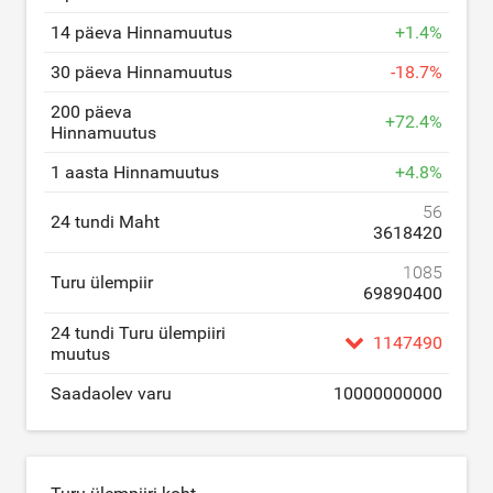
14 päeva Hinnamuutus
+
1.4
%
30 päeva Hinnamuutus
-
18.7
%
200 päeva
+
72.4
%
Hinnamuutus
1 aasta Hinnamuutus
+
4.8
%
56
24 tundi Maht
3618420
1085
Turu ülempiir
69890400
24 tundi Turu ülempiiri
1147490
muutus
Saadaolev varu
10000000000