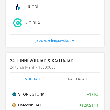
Huobi
CoinEx
ja 26 teist krüptovahetust
24 TUNNI VÕITJAD & KAOTAJAD
24 tundi Maht >
10000000
VÕITJAD
KAOTAJAD
STONK
STONK
+
139
%
Catecoin
CATE
+
129.214
%