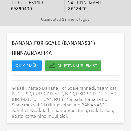
TURU ÜLEMPIIR
24 TUNNI MAHT
69890400
3618420
Uuendatud
2 minutit tagasi
BANANA FOR SCALE (BANANAS31)
HINNAGRAAFIKA
OSTA / MÜÜ
ALUSTA KAUPLEMIST
Graafik näitab Banana For Scale hinnadünaamikat
BTC, USD, EUR, CAD, AUD, NZD, HKD, SGD, PHP, ZAR,
INR, MXN, CHF, CNY, RUB. Kui palju Banana For
Scale maksab? Lülituge erinevate BANANAS31
vahel, et vaadata hinnamuutusi täna, nädala, kuu,
aasta kohta ning muul ajal.