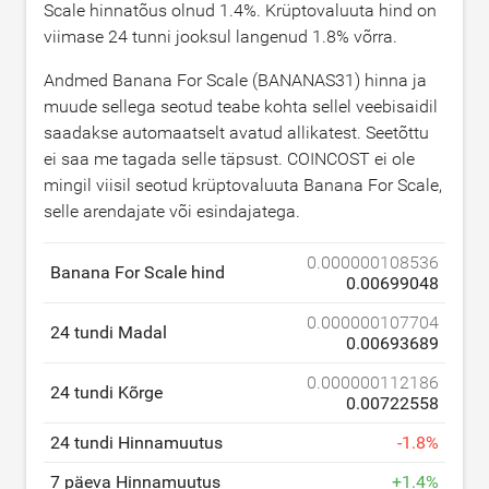
Scale hinnatõus olnud
1.4
%. Krüptovaluuta hind on
viimase 24 tunni jooksul langenud
1.8
% võrra.
Andmed Banana For Scale (BANANAS31) hinna ja
muude sellega seotud teabe kohta sellel veebisaidil
saadakse automaatselt avatud allikatest. Seetõttu
ei saa me tagada selle täpsust. COINCOST ei ole
mingil viisil seotud krüptovaluuta Banana For Scale,
selle arendajate või esindajatega.
0.000000108536
Banana For Scale hind
0.00699048
0.000000107704
24 tundi Madal
0.00693689
0.000000112186
24 tundi Kõrge
0.00722558
24 tundi Hinnamuutus
-
1.8
%
7 päeva Hinnamuutus
+
1.4
%