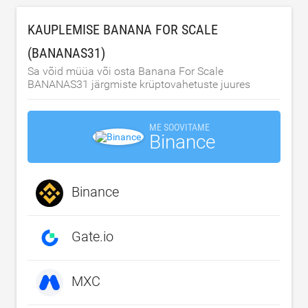
KAUPLEMISE BANANA FOR SCALE
(BANANAS31)
Sa võid müüa või osta Banana For Scale
BANANAS31 järgmiste krüptovahetuste juures
ME SOOVITAME
Binance
Binance
Gate.io
MXC