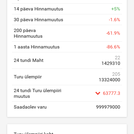
14 päeva Hinnamuutus
+
5
%
30 päeva Hinnamuutus
-
1.6
%
200 päeva
-
61.9
%
Hinnamuutus
1 aasta Hinnamuutus
-
86.6
%
22
24 tundi Maht
1429310
205
Turu ülempiir
13324000
24 tundi Turu ülempiiri
63777.3
muutus
Saadaolev varu
999979000