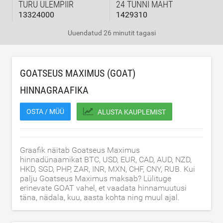
TURU ÜLEMPIIR
24 TUNNI MAHT
13324000
1429310
Uuendatud
26 minutit tagasi
GOATSEUS MAXIMUS (GOAT)
HINNAGRAAFIKA
OSTA / MÜÜ
ALUSTA KAUPLEMIST
Graafik näitab Goatseus Maximus
hinnadünaamikat BTC, USD, EUR, CAD, AUD, NZD,
HKD, SGD, PHP, ZAR, INR, MXN, CHF, CNY, RUB. Kui
palju Goatseus Maximus maksab? Lülituge
erinevate GOAT vahel, et vaadata hinnamuutusi
täna, nädala, kuu, aasta kohta ning muul ajal.