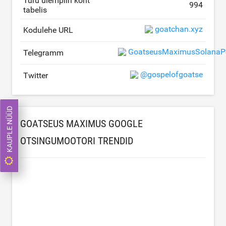
Turu ülempiiri koht
994
tabelis
goatchan.xyz
Kodulehe URL
GoatseusMaximusSolanaPo
Telegramm
@gospelofgoatse
Twitter
KAUPLE NÜÜD
GOATSEUS MAXIMUS GOOGLE
OTSINGUMOOTORI TRENDID