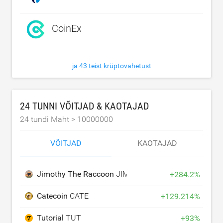
CoinEx
ja 43 teist krüptovahetust
24 TUNNI VÕITJAD & KAOTAJAD
24 tundi Maht >
10000000
VÕITJAD
KAOTAJAD
Jimothy The Raccoon
JIMOTHY
+
284.2
%
Catecoin
CATE
+
129.214
%
Tutorial
TUT
+
93
%