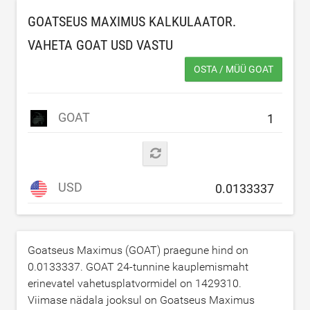
GOATSEUS MAXIMUS KALKULAATOR.
VAHETA GOAT
USD
VASTU
OSTA / MÜÜ GOAT
GOAT
USD
Goatseus Maximus (GOAT) praegune hind on
0.0133337
. GOAT 24-tunnine kauplemismaht
erinevatel vahetusplatvormidel on
1429310
.
Viimase nädala jooksul on Goatseus Maximus