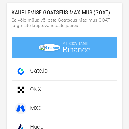
KAUPLEMISE GOATSEUS MAXIMUS (GOAT)
Sa võid müüa või osta Goatseus Maximus GOAT
järgmiste krüptovahetuste juures
ME SOOVITAME
Binance
Gate.io
OKX
MXC
Huobi