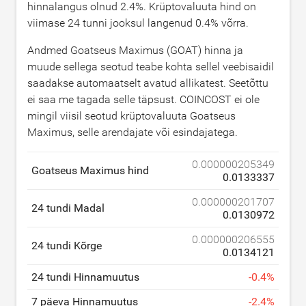
hinnalangus olnud
2.4
%. Krüptovaluuta hind on
viimase 24 tunni jooksul langenud
0.4
% võrra.
Andmed Goatseus Maximus (GOAT) hinna ja
muude sellega seotud teabe kohta sellel veebisaidil
saadakse automaatselt avatud allikatest. Seetõttu
ei saa me tagada selle täpsust. COINCOST ei ole
mingil viisil seotud krüptovaluuta Goatseus
Maximus, selle arendajate või esindajatega.
0.000000205349
Goatseus Maximus hind
0.0133337
0.000000201707
24 tundi Madal
0.0130972
0.000000206555
24 tundi Kõrge
0.0134121
24 tundi Hinnamuutus
-
0.4
%
7 päeva Hinnamuutus
-
2.4
%