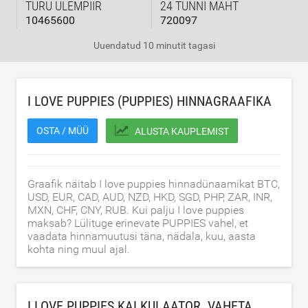
TURU ÜLEMPIIR
24 TUNNI MAHT
10465600
720097
Uuendatud
10 minutit tagasi
I LOVE PUPPIES (PUPPIES) HINNAGRAAFIKA
OSTA / MÜÜ
ALUSTA KAUPLEMIST
Graafik näitab I love puppies hinnadünaamikat BTC,
USD, EUR, CAD, AUD, NZD, HKD, SGD, PHP, ZAR, INR,
MXN, CHF, CNY, RUB. Kui palju I love puppies
maksab? Lülituge erinevate PUPPIES vahel, et
vaadata hinnamuutusi täna, nädala, kuu, aasta
kohta ning muul ajal.
I LOVE PUPPIES KALKULAATOR. VAHETA