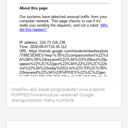
Graafiku abil saate prognoosida I love puppies
PUPPIES hinnamuutusi vastavalt Google
otsingumootori mahu numbrile.