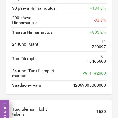
30 päeva Hinnamuutus
+
134.8
%
200 päeva
-
33.8
%
Hinnamuutus
1 aasta Hinnamuutus
+
805.2
%
11
24 tundi Maht
720097
161
Turu ülempiir
10465600
24 tundi Turu ülempiiri
1142080
muutus
Saadaolev varu
42069000000000
KAUPLE NÜÜD
Turu ülempiiri koht
1580
tabelis