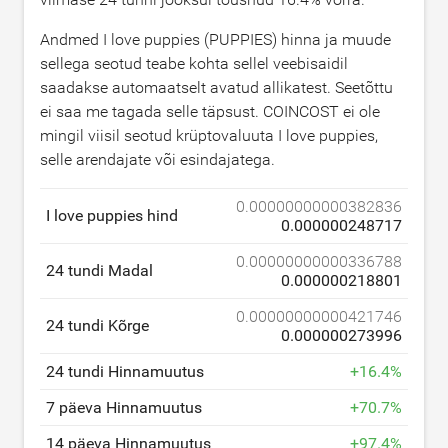
Andmed I love puppies (PUPPIES) hinna ja muude
sellega seotud teabe kohta sellel veebisaidil
saadakse automaatselt avatud allikatest. Seetõttu
ei saa me tagada selle täpsust. COINCOST ei ole
mingil viisil seotud krüptovaluuta I love puppies,
selle arendajate või esindajatega.
0.00000000000382836
I love puppies hind
0.000000248717
0.00000000000336788
24 tundi Madal
0.000000218801
0.00000000000421746
24 tundi Kõrge
0.000000273996
24 tundi Hinnamuutus
+
16.4
%
7 päeva Hinnamuutus
+
70.7
%
14 päeva Hinnamuutus
+
97.4
%