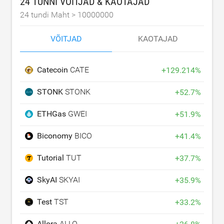
24 TUNNI VÕITJAD & KAOTAJAD
24 tundi Maht >
10000000
VÕITJAD
KAOTAJAD
Catecoin
CATE
+
129.214
%
STONK
STONK
+
52.7
%
ETHGas
GWEI
+
51.9
%
Biconomy
BICO
+
41.4
%
Tutorial
TUT
+
37.7
%
SkyAI
SKYAI
+
35.9
%
Test
TST
+
33.2
%
Allora
ALLO