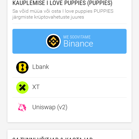
KAUPLEMISE I LOVE PUPPIES (PUPPIES)
Sa võid müüa või osta I love puppies PUPPIES
järgmiste krüptovahetuste juures
ME SOOVITAME
Binance
Lbank
XT
Uniswap (v2)