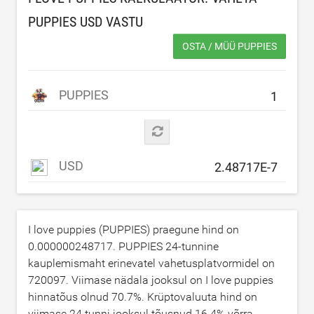
PUPPIES
USD
VASTU
OSTA / MÜÜ PUPPIES
PUPPIES
USD
I love puppies (PUPPIES) praegune hind on
0.000000248717
. PUPPIES 24-tunnine
kauplemismaht erinevatel vahetusplatvormidel on
720097
. Viimase nädala jooksul on I love puppies
hinnatõus olnud
70.7
%. Krüptovaluuta hind on
viimase 24 tunni jooksul tõusnud
16.4
% võrra.