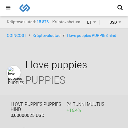
Krüptovaluutad:
15 873
Krüptovahetused:
1468
ET
USD
COINCOST
Krüptovaluutad
I love puppies PUPPIES hind
I love puppies
PUPPIES
I LOVE PUPPIES PUPPIES
24 TUNNI MUUTUS
HIND
+
16,4
%
0,00000025 USD