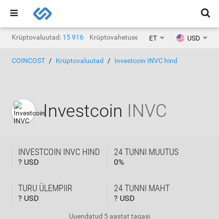
Krüptovaluutad:
15 916
Krüptovahetused:
1468
ET
USD
COINCOST
Krüptovaluutad
Investcoin INVC hind
Investcoin
INVC
INVESTCOIN INVC HIND
24 TUNNI MUUTUS
? USD
0
%
TURU ÜLEMPIIR
24 TUNNI MAHT
? USD
? USD
Uuendatud
5 aastat tagasi