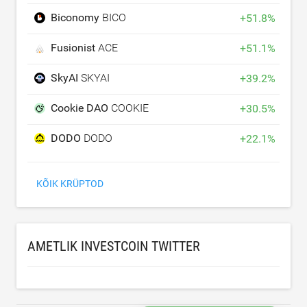
Biconomy
BICO
+
51.8
%
Fusionist
ACE
+
51.1
%
SkyAI
SKYAI
+
39.2
%
Cookie DAO
COOKIE
+
30.5
%
DODO
DODO
+
22.1
%
KÕIK KRÜPTOD
AMETLIK INVESTCOIN TWITTER