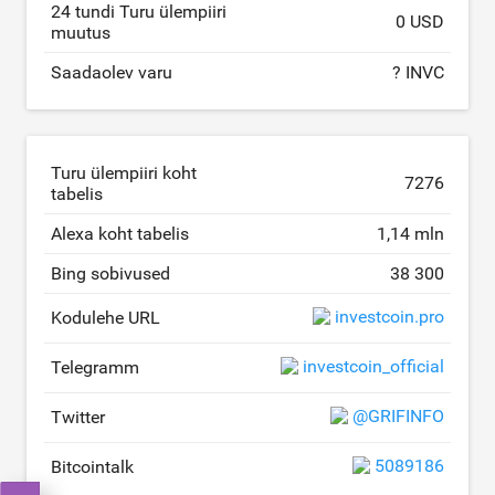
24 tundi Turu ülempiiri
0 USD
muutus
Saadaolev varu
? INVC
Turu ülempiiri koht
7276
tabelis
Alexa koht tabelis
1,14 mln
Bing sobivused
38 300
investcoin.pro
Kodulehe URL
investcoin_official
Telegramm
@GRIFINFO
Twitter
5089186
Bitcointalk