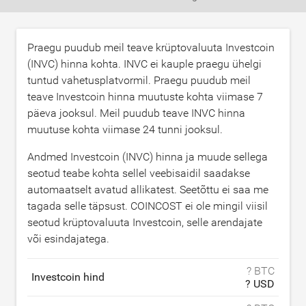
Praegu puudub meil teave krüptovaluuta Investcoin
(INVC) hinna kohta. INVC ei kauple praegu ühelgi
tuntud vahetusplatvormil. Praegu puudub meil
teave Investcoin hinna muutuste kohta viimase 7
päeva jooksul. Meil puudub teave INVC hinna
muutuse kohta viimase 24 tunni jooksul.
Andmed Investcoin (INVC) hinna ja muude sellega
seotud teabe kohta sellel veebisaidil saadakse
automaatselt avatud allikatest. Seetõttu ei saa me
tagada selle täpsust. COINCOST ei ole mingil viisil
seotud krüptovaluuta Investcoin, selle arendajate
või esindajatega.
? BTC
Investcoin hind
? USD