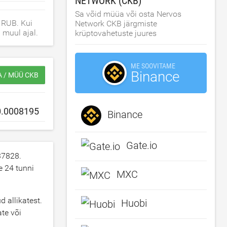
NETWORK (CKB)
Sa võid müüa või osta Nervos
 RUB. Kui
Network CKB järgmiste
 muul ajal.
krüptovahetuste juures
ME SOOVITAME
Binance
A / MÜÜ CKB
Binance
Gate.io
37828
.
 24 tunni
MXC
 allikatest.
Huobi
te või