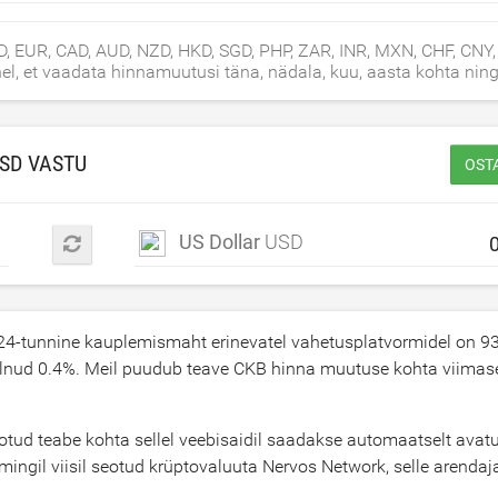
, EUR, CAD, AUD, NZD, HKD, SGD, PHP, ZAR, INR, MXN, CHF, CNY,
l, et vaadata hinnamuutusi täna, nädala, kuu, aasta kohta ning
SD
VASTU
OST
US Dollar
USD
24-tunnine kauplemismaht erinevatel vahetusplatvormidel on
9
olnud
0.4
%. Meil puudub teave CKB hinna muutuse kohta viimase
d teabe kohta sellel veebisaidil saadakse automaatselt avatud
ingil viisil seotud krüptovaluuta Nervos Network, selle arendaja