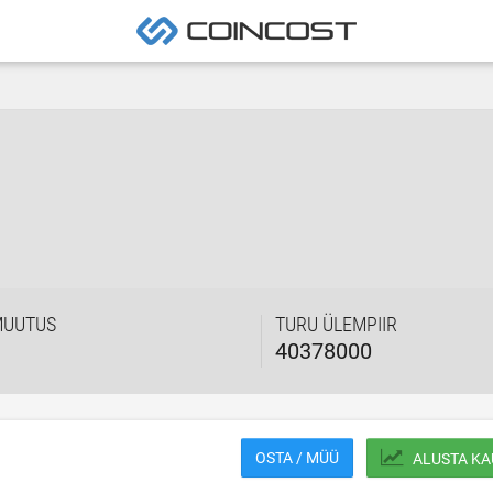
MUUTUS
TURU ÜLEMPIIR
40378000
OSTA / MÜÜ
ALUSTA KA