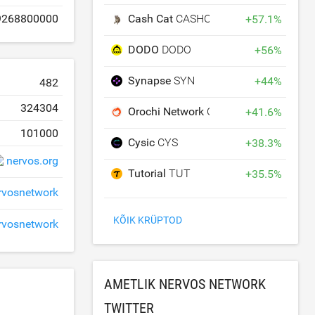
Cash Cat
CASHCAT
9268800000
+
57.1
%
DODO
DODO
+
56
%
Synapse
SYN
+
44
%
482
324304
Orochi Network
ON
+
41.6
%
101000
Cysic
CYS
+
38.3
%
nervos.org
Tutorial
TUT
+
35.5
%
rvosnetwork
KÕIK KRÜPTOD
vosnetwork
AMETLIK NERVOS NETWORK
TWITTER