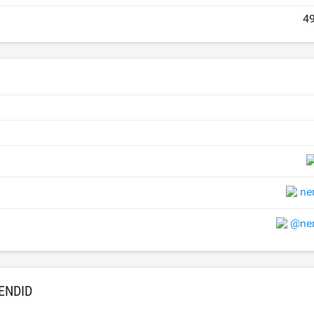
4
ne
@ner
ENDID