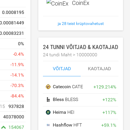
CoinEx
0.0008195
0.00081449
ja 28 teist krüptovahetust
0.00083231
0
%
24 TUNNI VÕITJAD & KAOTAJAD
-
0.4
%
24 tundi Maht >
10000000
-
11.9
%
VÕITJAD
KAOTAJAD
-
14.1
%
-
70.3
%
Catecoin
CATE
+
129.214
%
-
84.4
%
Bless
BLESS
+
122
%
15
937828
Heima
HEI
+
117
%
40378000
Hashflow
HFT
+
59.1
%
154067