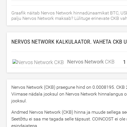
Graafik näitab Nervos Network hinnadünaamikat BTC, USD
palju Nervos Network maksab? Lülituge erinevate CKB vahe
NERVOS NETWORK KALKULAATOR. VAHETA CKB
U
Nervos Network
CKB
Nervos Network (CKB) praegune hind on
0.0008195
. CKB 
Viimase nädala jooksul on Nervos Network hinnalangus 
jooksul.
Andmed Nervos Network (CKB) hinna ja muude sellega seotu
Seetõttu ei saa me tagada selle täpsust. COINCOST ei ole m
esindajatega.