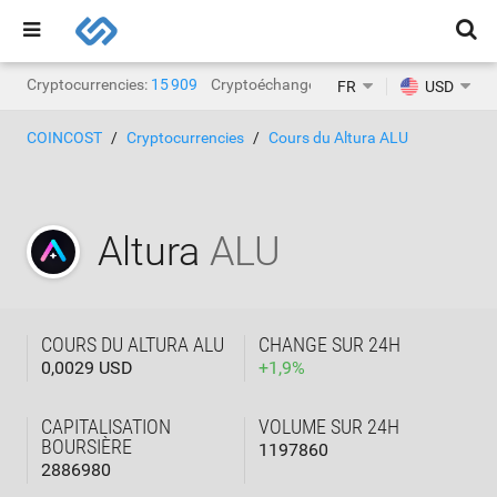
Cryptocurrencies:
15 909
Cryptoéchanges:
1 471
FR
USD
COINCOST
Cryptocurrencies
Cours du Altura ALU
Altura
ALU
COURS DU ALTURA ALU
CHANGE SUR 24H
0,0029 USD
+
1,9
%
CAPITALISATION
VOLUME SUR 24H
BOURSIÈRE
1197860
2886980