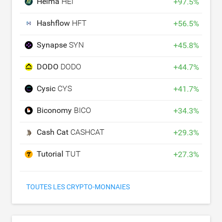
Heima
HEI
+
97.5
%
Hashflow
HFT
+
56.5
%
Synapse
SYN
+
45.8
%
DODO
DODO
+
44.7
%
Cysic
CYS
+
41.7
%
Biconomy
BICO
+
34.3
%
Cash Cat
CASHCAT
+
29.3
%
Tutorial
TUT
+
27.3
%
TOUTES LES CRYPTO-MONNAIES