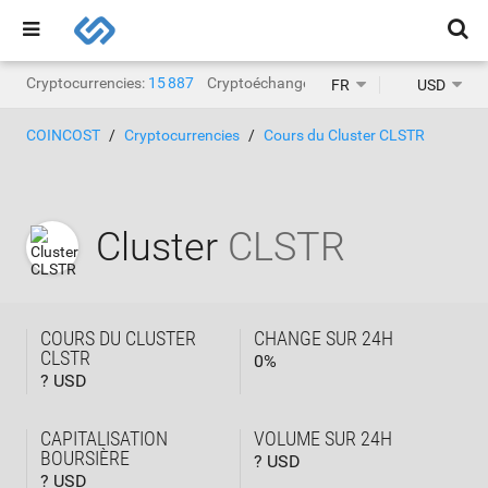
Cryptocurrencies:
15 887
Cryptoéchanges:
1 469
FR
USD
COINCOST
Cryptocurrencies
Cours du Cluster CLSTR
Cluster
CLSTR
COURS DU CLUSTER
CHANGE SUR 24H
CLSTR
0
%
? USD
CAPITALISATION
VOLUME SUR 24H
BOURSIÈRE
? USD
? USD