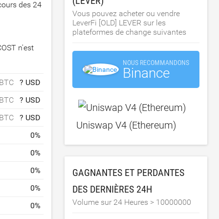
(LEVER)
 cours des 24
Vous pouvez acheter ou vendre
LeverFi [OLD] LEVER sur les
plateformes de change suivantes
COST n'est
NOUS RECOMMANDONS
Binance
 BTC
? USD
 BTC
? USD
 BTC
? USD
Uniswap V4 (Ethereum)
0
%
0
%
0
%
GAGNANTES ET PERDANTES
0
%
DES DERNIÈRES 24H
Volume sur 24 Heures >
10000000
0
%