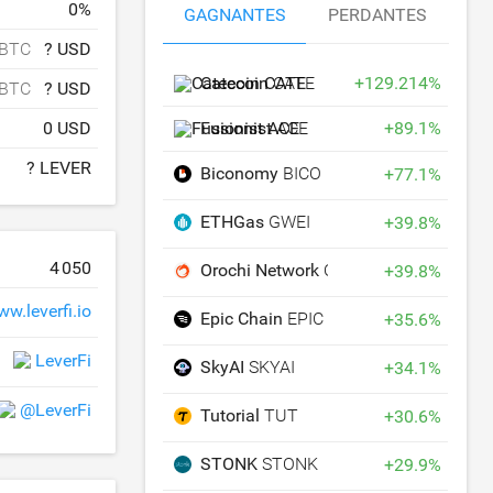
0
%
GAGNANTES
PERDANTES
 BTC
? USD
Catecoin
CATE
+
129.214
%
 BTC
? USD
0 USD
Fusionist
ACE
+
89.1
%
? LEVER
Biconomy
BICO
+
77.1
%
ETHGas
GWEI
+
39.8
%
4 050
Orochi Network
ON
+
39.8
%
w.leverfi.io
Epic Chain
EPIC
+
35.6
%
LeverFi
SkyAI
SKYAI
+
34.1
%
@LeverFi
Tutorial
TUT
+
30.6
%
STONK
STONK
+
29.9
%