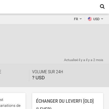
FR
USD
Actualisé il y a
il y a 2 mois
E
VOLUME SUR 24H
? USD
st
ÉCHANGER DU LEVERFI [OLD]
ariations de