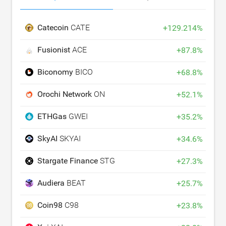
Catecoin
CATE
+
129.214
%
Fusionist
ACE
+
87.8
%
Biconomy
BICO
+
68.8
%
Orochi Network
ON
+
52.1
%
ETHGas
GWEI
+
35.2
%
SkyAI
SKYAI
+
34.6
%
Stargate Finance
STG
+
27.3
%
Audiera
BEAT
+
25.7
%
Coin98
C98
+
23.8
%