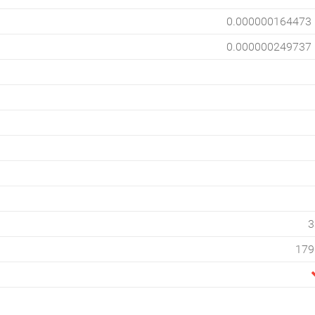
0.000000164473
0.000000249737
3
179