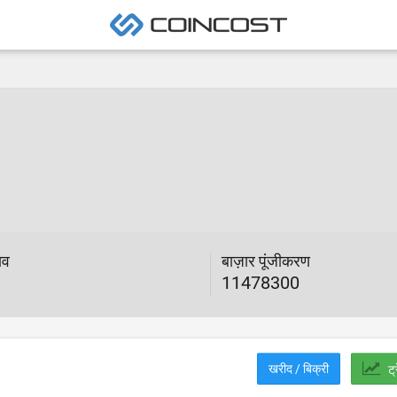
ाव
बाज़ार पूंजीकरण
11478300
खरीद / बिक्री
ट्