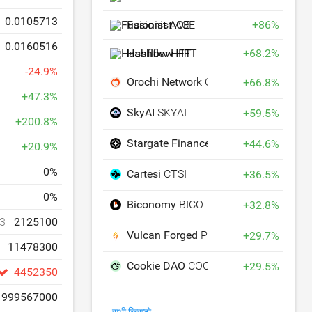
0.0105713
Fusionist
ACE
+
86
%
0.0160516
Hashflow
HFT
+
68.2
%
-
24.9
%
Orochi Network
ON
+
66.8
%
+
47.3
%
SkyAI
SKYAI
+
59.5
%
+
200.8
%
Stargate Finance
STG
+
44.6
%
+
20.9
%
0
%
Cartesi
CTSI
+
36.5
%
0
%
Biconomy
BICO
+
32.8
%
3
2125100
Vulcan Forged
PYR
+
29.7
%
11478300
Cookie DAO
COOKIE
+
29.5
%
4452350
999567000