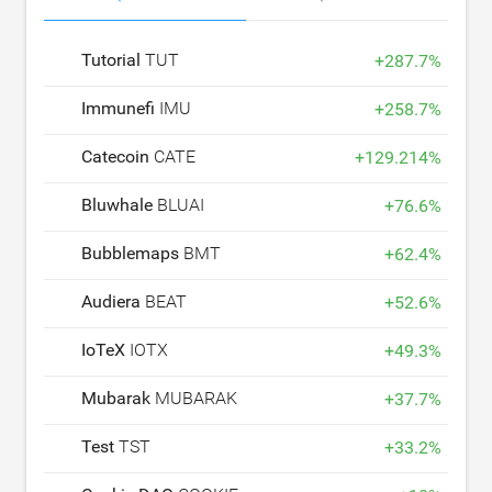
Tutorial
TUT
+
287.7
%
Immunefi
IMU
+
258.7
%
Catecoin
CATE
+
129.214
%
Bluwhale
BLUAI
+
76.6
%
Bubblemaps
BMT
+
62.4
%
Audiera
BEAT
+
52.6
%
IoTeX
IOTX
+
49.3
%
Mubarak
MUBARAK
+
37.7
%
Test
TST
+
33.2
%