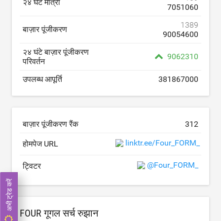
२४ घंटे मात्रा
7051060
1389
बाज़ार पूंजीकरण
90054600
२४ घंटे बाज़ार पूंजीकरण
9062310
परिवर्तन
उपलब्ध आपूर्ति
381867000
बाज़ार पूंजीकरण रैंक
312
linktr.ee/Four_FORM_
होमपेज URL
@Four_FORM_
ट्विटर
अभी ट्रेड करें
FOUR गूगल सर्च रुझान