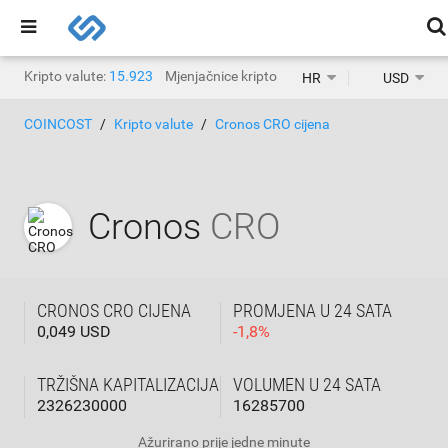
Kripto valute:
15.923
Mjenjačnice kripto valuta:
1.471
HR
USD
COINCOST
Kripto valute
Cronos CRO cijena
Cronos
CRO
CRONOS CRO CIJENA
PROMJENA U 24 SATA
0,049 USD
-
1,8
%
TRŽIŠNA KAPITALIZACIJA
VOLUMEN U 24 SATA
2326230000
16285700
Ažurirano
prije jedne minute