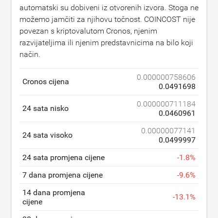
automatski su dobiveni iz otvorenih izvora. Stoga ne
možemo jamčiti za njihovu točnost. COINCOST nije
povezan s kriptovalutom Cronos, njenim
razvijateljima ili njenim predstavnicima na bilo koji
način.
0.000000758606
Cronos cijena
0.0491698
0.000000711184
24 sata nisko
0.0460961
0.00000077141
24 sata visoko
0.0499997
24 sata promjena cijene
-
1.8
%
7 dana promjena cijene
-
9.6
%
14 dana promjena
-
13.1
%
cijene