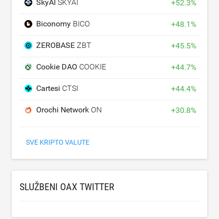
SkyAI
SKYAI
+
52.3
%
Biconomy
BICO
+
48.1
%
ZEROBASE
ZBT
+
45.5
%
Cookie DAO
COOKIE
+
44.7
%
Cartesi
CTSI
+
44.4
%
Orochi Network
ON
+
30.8
%
SVE KRIPTO VALUTE
SLUŽBENI OAX TWITTER