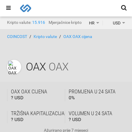
Kripto valute:
15.916
Mjenjačnice kripto valuta:
1.468
HR
USD
COINCOST
Kripto valute
OAX OAX cijena
OAX
OAX
OAX OAX CIJENA
PROMJENA U 24 SATA
? USD
0
%
TRŽIŠNA KAPITALIZACIJA
VOLUMEN U 24 SATA
? USD
? USD
Ažurirano
prije 7 mjeseci