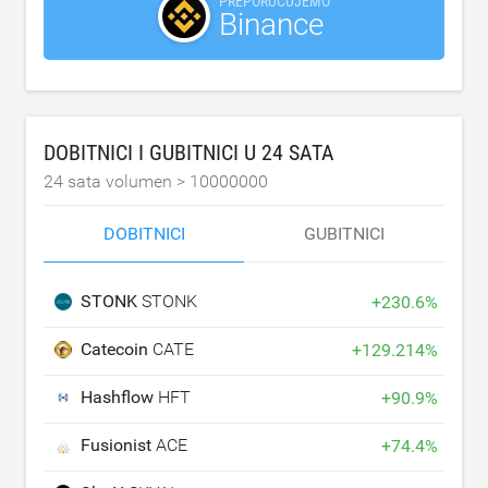
PREPORUČUJEMO
Binance
DOBITNICI I GUBITNICI U 24 SATA
24 sata volumen >
10000000
DOBITNICI
GUBITNICI
STONK
STONK
+
230.6
%
Catecoin
CATE
+
129.214
%
Hashflow
HFT
+
90.9
%
Fusionist
ACE
+
74.4
%