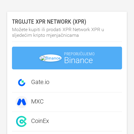
TRGUJTE XPR NETWORK (XPR)
Možete kupiti ili prodati XPR Network XPR u
sljedećim kripto mjenjačnicama
PREPORUČUJEMO
Binance
Gate.io
MXC
CoinEx