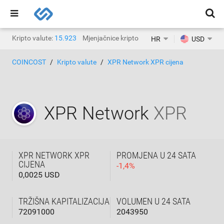
Kripto valute:
15.923
Mjenjačnice kripto valuta:
1.471
HR
USD
COINCOST
Kripto valute
XPR Network XPR cijena
XPR Network
XPR
XPR NETWORK XPR
PROMJENA U 24 SATA
CIJENA
-
1,4
%
0,0025 USD
TRŽIŠNA KAPITALIZACIJA
VOLUMEN U 24 SATA
72091000
2043950