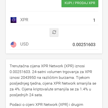
KUPI / PRODAJ XPR
XPR
USD
Trenutačna cijena XPR Network (XPR) iznosi
0.00251603
. 24-satni volumen trgovanja za XPR
iznosi
2043950
na različitim burzama. Tijekom
posljednjeg tjedna, cijena XPR Network smanjila se
za
4
%. Cijena kriptovalute smanjila se za
1.4
% u
posljednjih 24 sata.
Podaci o cijeni XPR Network (XPR) i drugim