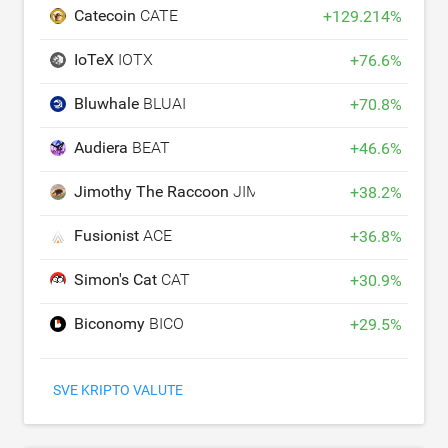
Catecoin
CATE
+
129.214
%
IoTeX
IOTX
+
76.6
%
Bluwhale
BLUAI
+
70.8
%
Audiera
BEAT
+
46.6
%
Jimothy The Raccoon
JIMOTHY
+
38.2
%
Fusionist
ACE
+
36.8
%
Simon's Cat
CAT
+
30.9
%
Biconomy
BICO
+
29.5
%
SVE KRIPTO VALUTE