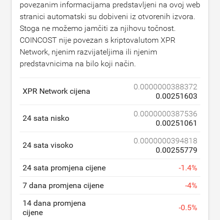
povezanim informacijama predstavljeni na ovoj web
stranici automatski su dobiveni iz otvorenih izvora.
Stoga ne možemo jamčiti za njihovu točnost.
COINCOST nije povezan s kriptovalutom XPR
Network, njenim razvijateljima ili njenim
predstavnicima na bilo koji način.
0.0000000388372
XPR Network cijena
0.00251603
0.0000000387536
24 sata nisko
0.00251061
0.0000000394818
24 sata visoko
0.00255779
24 sata promjena cijene
-
1.4
%
7 dana promjena cijene
-
4
%
14 dana promjena
-
0.5
%
cijene