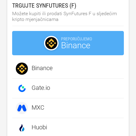
TRGUJTE SYNFUTURES (F)
Možete kupiti ili prodati SynFutures F u sljedećim
kripto mjenjačnicama
PREPORUČUJEMO
Binance
Binance
Gate.io
MXC
Huobi