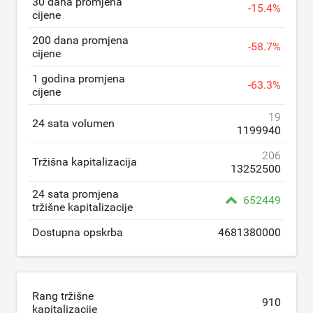
30 dana promjena
-
15.4
%
cijene
200 dana promjena
-
58.7
%
cijene
1 godina promjena
-
63.3
%
cijene
19
24 sata volumen
1199940
206
Tržišna kapitalizacija
13252500
24 sata promjena
652449
tržišne kapitalizacije
Dostupna opskrba
4681380000
Rang tržišne
910
kapitalizacije