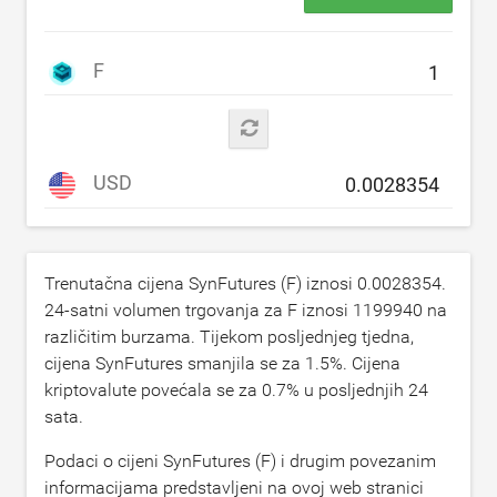
F
USD
Trenutačna cijena SynFutures (F) iznosi
0.0028354
.
24-satni volumen trgovanja za F iznosi
1199940
na
različitim burzama. Tijekom posljednjeg tjedna,
cijena SynFutures smanjila se za
1.5
%. Cijena
kriptovalute povećala se za
0.7
% u posljednjih 24
sata.
Podaci o cijeni SynFutures (F) i drugim povezanim
informacijama predstavljeni na ovoj web stranici