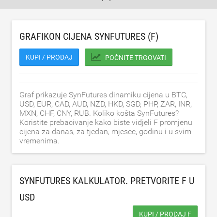
GRAFIKON CIJENA SYNFUTURES (F)
KUPI / PRODAJ
POČNITE TRGOVATI
Graf prikazuje SynFutures dinamiku cijena u BTC,
USD, EUR, CAD, AUD, NZD, HKD, SGD, PHP, ZAR, INR,
MXN, CHF, CNY, RUB. Koliko košta SynFutures?
Koristite prebacivanje kako biste vidjeli F promjenu
cijena za danas, za tjedan, mjesec, godinu i u svim
vremenima.
SYNFUTURES KALKULATOR. PRETVORITE F U
USD
KUPI / PRODAJ F