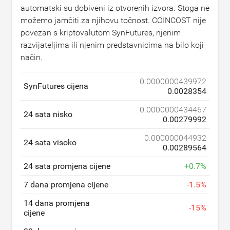
automatski su dobiveni iz otvorenih izvora. Stoga ne
možemo jamčiti za njihovu točnost. COINCOST nije
povezan s kriptovalutom SynFutures, njenim
razvijateljima ili njenim predstavnicima na bilo koji
način.
0.0000000439972
SynFutures cijena
0.0028354
0.0000000434467
24 sata nisko
0.00279992
0.000000044932
24 sata visoko
0.00289564
24 sata promjena cijene
+
0.7
%
7 dana promjena cijene
-
1.5
%
14 dana promjena
-
15
%
cijene