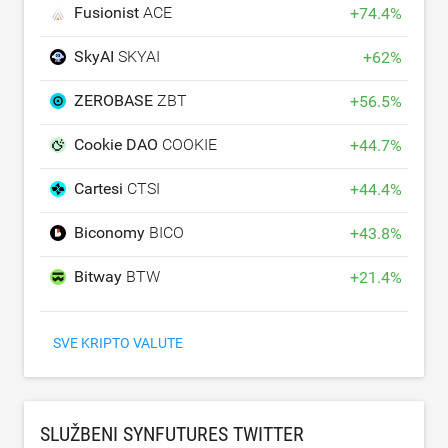
Fusionist
ACE
+
74.4
%
SkyAI
SKYAI
+
62
%
ZEROBASE
ZBT
+
56.5
%
Cookie DAO
COOKIE
+
44.7
%
Cartesi
CTSI
+
44.4
%
Biconomy
BICO
+
43.8
%
Bitway
BTW
+
21.4
%
SVE KRIPTO VALUTE
SLUŽBENI SYNFUTURES TWITTER