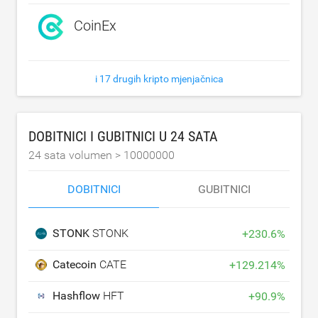
CoinEx
i 17 drugih kripto mjenjačnica
DOBITNICI I GUBITNICI U 24 SATA
24 sata volumen >
10000000
DOBITNICI
GUBITNICI
STONK
STONK
+
230.6
%
Catecoin
CATE
+
129.214
%
Hashflow
HFT
+
90.9
%