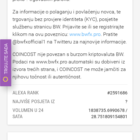
Za informacije o polaganju i povlačenju novca, te
trgovanju bez provjere identiteta (KYC), posjetite
službenu stranicu BW. Prijavite se ili se registrirajte
klikom na ovu poveznicu:
www.bwfx.pro
. Pratite
@bwfxofficial1 na Twitteru za najnovije informacije.
TRGUJTE SADA
COINCOST nije povezan s burzom kriptovaluta BW.
Podaci na www.bwfx.pro automatski su dobiveni iz
izvora trećih strana, i COINCOST ne može jamčiti za
njihovu točnost ili autentičnost.
ALEXA RANK
#
2591686
NAJVIŠE POSJETA IZ
?
VOLUMEN U 24
1838735.6990678
/
SATA
28.751809154801