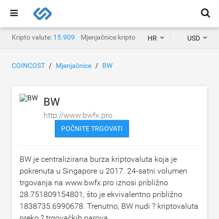
Kripto valute:
15.909
Mjenjačnice kripto valuta:
1.471
HR
USD
COINCOST
Mjenjačnice
BW
BW
http://www.bwfx.pro
POČNITE TRGOVATI
BW je centralizirana burza kriptovaluta koja je
pokrenuta u Singapore u 2017. 24-satni volumen
trgovanja na www.bwfx.pro iznosi približno
28.751809154801
, što je ekvivalentno približno
1838735.6990678
. Trenutno, BW nudi ? kriptovaluta
preko ? trgovačkih parova.