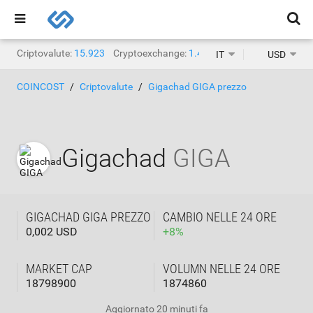
Criptovalute:
15.923
Cryptoexchange:
1.471
IT
USD
COINCOST
Criptovalute
Gigachad GIGA prezzo
Gigachad
GIGA
GIGACHAD GIGA PREZZO
CAMBIO NELLE 24 ORE
0,002 USD
+
8
%
MARKET CAP
VOLUMN NELLE 24 ORE
18798900
1874860
Aggiornato
20 minuti fa