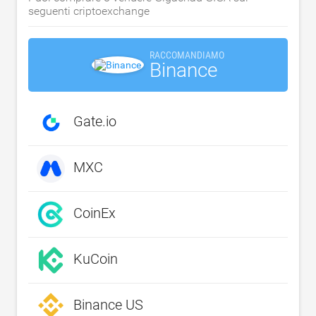
seguenti criptoexchange
RACCOMANDIAMO
Binance
Gate.io
MXC
CoinEx
KuCoin
Binance US