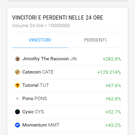
VINCITORI E PERDENTI NELLE 24 ORE
Volume 24 Ore >
10000000
VINCITORI
PERDENTI
Jimothy The Raccoon
JIMOTHY
+
282.8
%
Catecoin
CATE
+
129.214
%
Tutorial
TUT
+
67.6
%
Pons
PONS
+
62.6
%
Cysic
CYS
+
52.7
%
Momentum
MMT
+
43.2
%