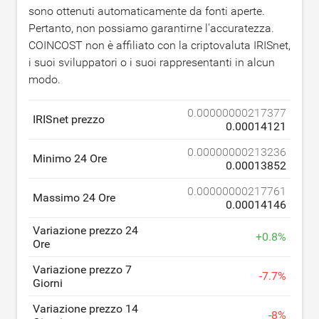
sono ottenuti automaticamente da fonti aperte.
Pertanto, non possiamo garantirne l'accuratezza.
COINCOST non è affiliato con la criptovaluta IRISnet,
i suoi sviluppatori o i suoi rappresentanti in alcun
modo.
0.00000000217377
IRISnet prezzo
0.00014121
0.00000000213236
Minimo 24 Ore
0.00013852
0.00000000217761
Massimo 24 Ore
0.00014146
Variazione prezzo 24
+
0.8
%
Ore
Variazione prezzo 7
-
7.7
%
Giorni
Variazione prezzo 14
-
8
%