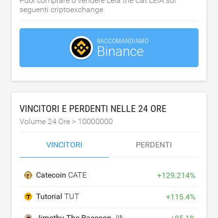
Puoi comprare o vendere Leia the Cat LEIA sui
seguenti criptoexchange
RACCOMANDIAMO
Binance
VINCITORI E PERDENTI NELLE 24 ORE
Volume 24 Ore >
10000000
VINCITORI
PERDENTI
Catecoin
CATE
+
129.214
%
Tutorial
TUT
+
115.4
%
Jimothy The Raccoon
JIMOTHY