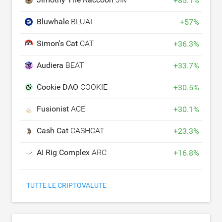
+
85.1
%
Bluwhale
BLUAI
+
57
%
Simon's Cat
CAT
+
36.3
%
Audiera
BEAT
+
33.7
%
Cookie DAO
COOKIE
+
30.5
%
Fusionist
ACE
+
30.1
%
Cash Cat
CASHCAT
+
23.3
%
AI Rig Complex
ARC
+
16.8
%
TUTTE LE CRIPTOVALUTE