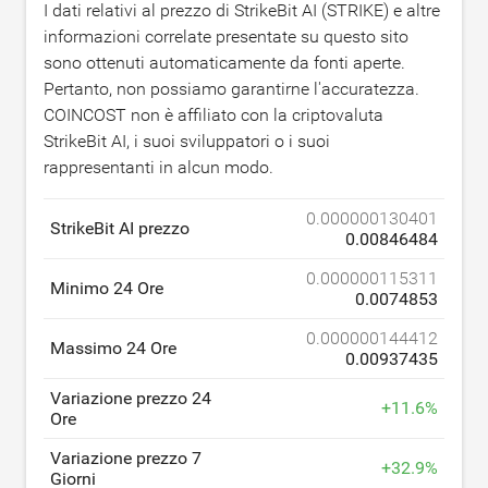
I dati relativi al prezzo di StrikeBit AI (STRIKE) e altre
informazioni correlate presentate su questo sito
sono ottenuti automaticamente da fonti aperte.
Pertanto, non possiamo garantirne l'accuratezza.
COINCOST non è affiliato con la criptovaluta
StrikeBit AI, i suoi sviluppatori o i suoi
rappresentanti in alcun modo.
0.000000130401
StrikeBit AI prezzo
0.00846484
0.000000115311
Minimo 24 Ore
0.0074853
0.000000144412
Massimo 24 Ore
0.00937435
Variazione prezzo 24
+
11.6
%
Ore
Variazione prezzo 7
+
32.9
%
Giorni