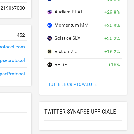
219067000
Audiera
BEAT
+
29.8
%
Momentum
MMT
+
20.9
%
452
Solstice
SLX
+
20.2
%
rotocol.com
Viction
VIC
+
16.2
%
pseprotocol
RE
RE
+
16
%
seProtocol
TUTTE LE CRIPTOVALUTE
TWITTER SYNAPSE UFFICIALE