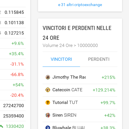
e 31 altri criptoexchange
2
0.115845
8
0.101138
VINCITORI E PERDENTI NELLE
4
0.127215
24 ORE
+
9.6
%
Volume 24 Ore >
10000000
+
35.4
%
VINCITORI
PERDENTI
-
31.1
%
-
66.8
%
Jimothy The Raccoon
JIMOTHY
+
215
%
+
54
%
Catecoin
CATE
+
129.214
%
-
20.4
%
Tutorial
TUT
+
99.7
%
27242700
Siren
SIREN
+
42
%
25359400
1330420
Bluwhale
BLUAI
+
38.3
%