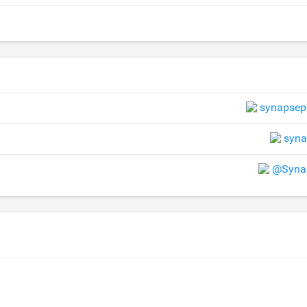
synapsep
syna
@Synap