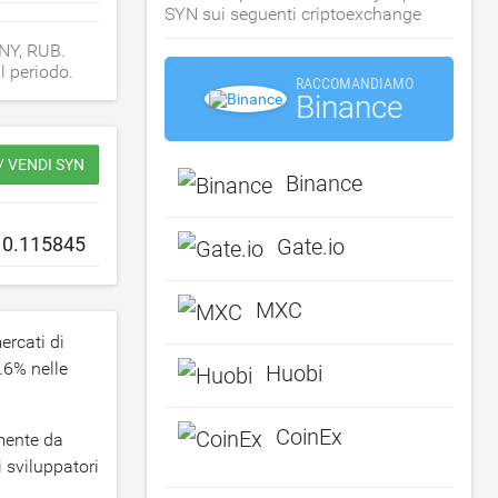
SYN sui seguenti criptoexchange
CNY, RUB.
l periodo.
RACCOMANDIAMO
Binance
 VENDI SYN
Binance
Gate.io
MXC
ercati di
.6
% nelle
Huobi
CoinEx
amente da
 sviluppatori