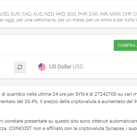
, USD, EUR, CAD, AUD, NZD, HKD, SGD, PHP, ZAR, INR, MXN, CHF, 
er oggi, per una settimana, per un mese, per un anno e per tutto i
COMPRA /
US Dollar
USD
e di scambio nelle ultime 24 ore per SYN è di
27242700
su vari m
umentato del
35.4
%. Il prezzo della criptovaluta è aumentato del
9
zioni correlate presentate su questo sito sono ottenuti automatic
zza. COINCOST non è affiliato con la criptovaluta Synapse, i suoi