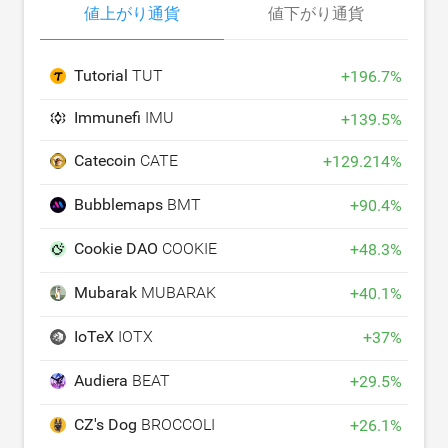
値上がり通貨
値下がり通貨
Tutorial
TUT
+
196.7
%
Immunefi
IMU
+
139.5
%
Catecoin
CATE
+
129.214
%
Bubblemaps
BMT
+
90.4
%
Cookie DAO
COOKIE
+
48.3
%
Mubarak
MUBARAK
+
40.1
%
IoTeX
IOTX
+
37
%
Audiera
BEAT
+
29.5
%
CZ's Dog
BROCCOLI
+
26.1
%